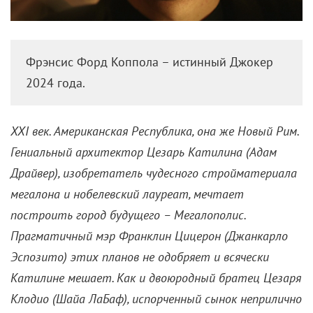
Фрэнсис Форд Коппола – истинный Джокер
2024 года.
XXI век. Американская Республика, она же Новый Рим.
Гениальный архитектор Цезарь Катилина (Адам
Драйвер), изобретатель чудесного стройматериала
мегалона и нобелевский лауреат, мечтает
построить город будущего – Мегалополис.
Прагматичный мэр Франклин Цицерон (Джанкарло
Эспозито) этих планов не одобряет и всячески
Катилине мешает. Как и двоюродный братец Цезаря
Клодио (Шайа ЛаБаф), испорченный сынок неприлично