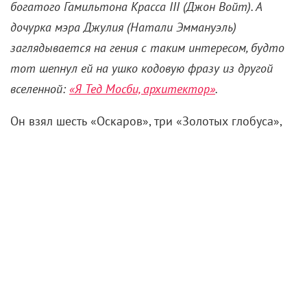
богатого Гамильтона Красса
III (Джон Войт). А
дочурка мэра Джулия (Натали Эммануэль)
заглядывается на гения с таким интересом, будто
тот шепнул ей на ушко кодовую фразу из другой
вселенной
:
«Я Тед Мосби, архитектор»
.
Он взял шесть «Оскаров», три «Золотых глобуса»,
две «Золотые пальмовые ветви», стал патриархом
Нового Голливуда и живым классиком, а теперь
работающие на него киношники сомневаются,
правда ли он хоть что-то когда-то снимал. Фрэнсис
Форд Коппола, дамы и господа! Жизнь нужно
прожить так, чтобы сперва запустить успешный
винодельческий бизнес, а потом продать
виноградники, запросить внушительный кредит и
вложить кучу денег в кино с нулевыми шансами на