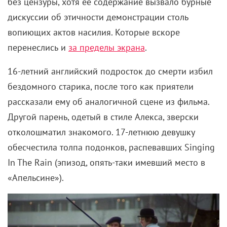
без цензуры, хотя ее содержание вызвало бурные
дискуссии об этичности демонстрации столь
вопиющих актов насилия. Которые вскоре
перенеслись и
за пределы экрана
.
16-летний английский подросток до смерти избил
бездомного старика, после того как приятели
рассказали ему об аналогичной сцене из фильма.
Другой парень, одетый в стиле Алекса, зверски
отколошматил знакомого. 17-летнюю девушку
обесчестила толпа подонков, распевавших
Singing
In The Rain (
эпизод, опять-таки имевший место в
«Апельсине»
).