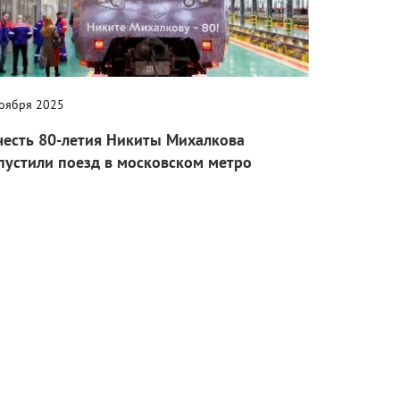
ноября 2025
честь 80-летия Никиты Михалкова
пустили поезд в московском метро
езд будет курсировать по Арбатско-Покровской линии
ечение 6 месяцев.
Кино