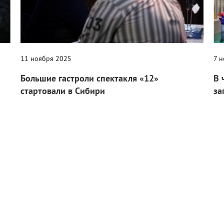
11 ноября 2025
7 
Большие гастроли спектакля «12»
В 
стартовали в Сибири
за
Культовую постановку Никиты Михалкова покажут в
По
й
Омске, Тобольске и Тюмени.
в т
Культура