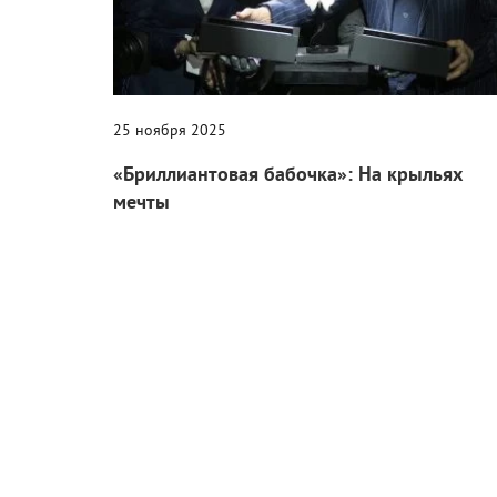
25 ноября 2025
«Бриллиантовая бабочка»: На крыльях
мечты
Рассказываем все, что нужно знать о новой премии
Евразийской киноакадемии, первое вручение которо
состоится совсем скоро.
Журнал