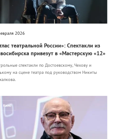
февраля 2026
тлас театральной России»: Спектакли из
восибирска привезут в «Мастерскую «12»
трольные спектакли по Достоевскому, Чехову и
рькому на сцене театра под руководством Никиты
халкова.
Кино