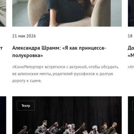
21 мая 2026
18
т
Александра Шрамм: «Я как принцесса-
До
полукровка»
«М
«КиноРепортер» встретился с актрисой, чтобы обсудить
«Ат
ее шпионские мечты, родителей-русофилов и долгую
дорогу к сцене.
Театр