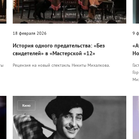
18 февраля 2026
9 
История одного предательства: «Без
«А
свидетелей» в «Мастерской «12»
Но
ты
Рецензия на новый спектакль Никиты Михалкова.
Гас
Го
Ми
Кино