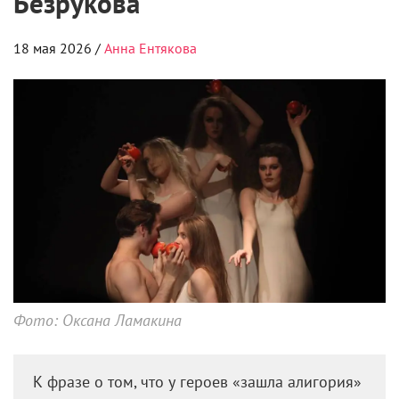
Безрукова
18 мая 2026 /
Анна Ентякова
Фото: Оксана Ламакина
К фразе о том, что у героев «зашла алигория»