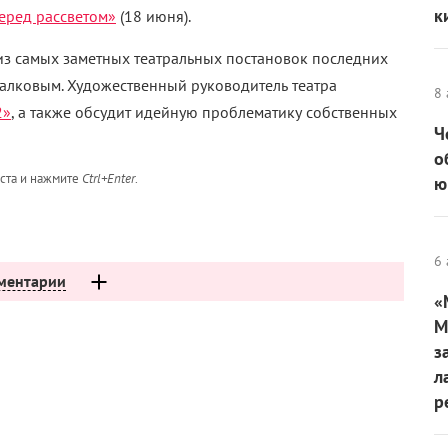
к
еред рассветом»
(18 июня).
 из самых заметных театральных постановок последних
алковым. Художественный руководитель театра
8 
2»
, а также обсудит идейную проблематику собственных
Ч
о
кста и нажмите
Ctrl+Enter
.
ю
6 
ментарии
«
М
з
л
р