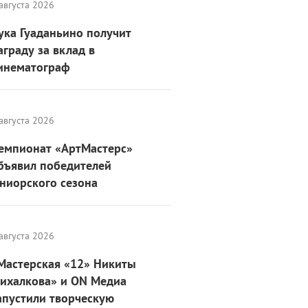
августа 2026
ука Гуаданьино получит
аграду за вклад в
инематограф
августа 2026
емпионат «АртМастерс»
бъявил победителей
ниорского сезона
августа 2026
Мастерская «12» Никиты
ихалкова» и ON Медиа
апустили творческую