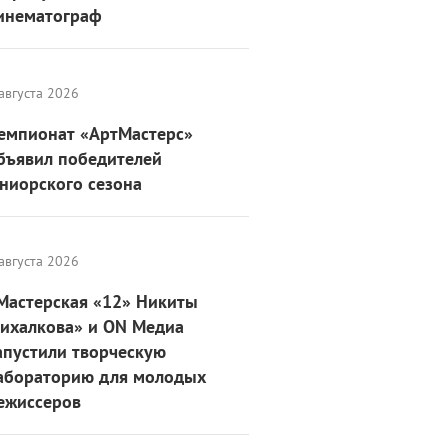
инематограф
августа 2026
емпионат «АртМастерс»
бъявил победителей
ниорского сезона
августа 2026
Мастерская «12» Никиты
ихалкова» и ON Медиа
апустили творческую
абораторию для молодых
ежиссеров