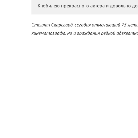
К юбилею прекрасного актера и довольно до
Стеллан Скарсгард, сегодня отмечающий 75-летие,
кинематографа, но и гражданин редкой адекватн
вдумчивостью человека, который многое повидал,
людей. К юбилею замечательного шведа рассказыв
Мастер п