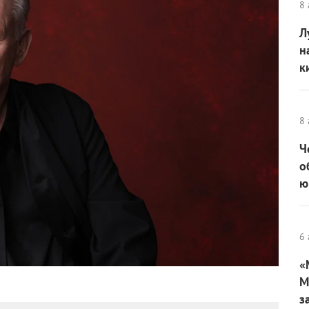
8 
Л
н
к
8 
Ч
о
ю
6 
«
М
з