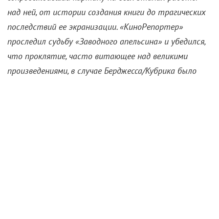
над ней, от истории создания книги до трагических
последствий ее экранизации. «КиноРепортер»
проследил судьбу «Заводного апельсина» и убедился,
что проклятие, часто витающее над великими
произведениями, в случае Берджесса/Кубрика было
особенно зловещим.
О чем книга?