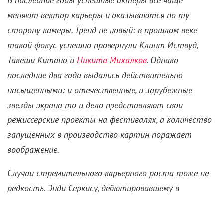
Сменили профессию: 10
актеров и актрис, ставших
режиссерами
12 ноября 2021 /
Анна Ентякова