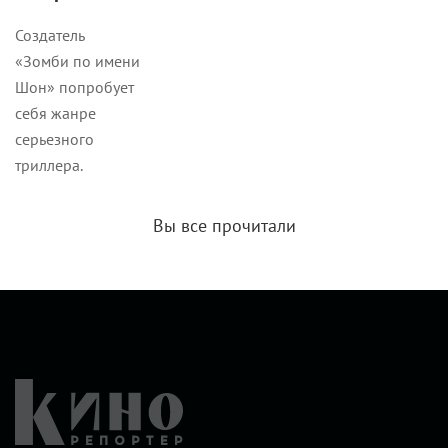
Создатель
«Зомби по имени
Шон» попробует
себя жанре
серьезного
триллера.
Вы все прочитали