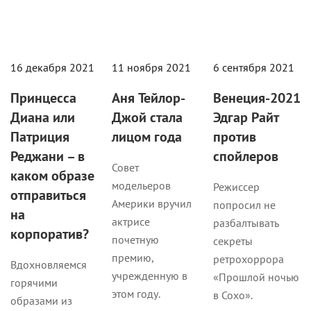
16 декабря 2021
11 ноября 2021
6 сентября 2021
Принцесса
Аня Тейлор-
Венеция-2021:
Диана или
Джой стала
Эдгар Райт
Патриция
лицом года
против
Реджани – в
спойлеров
Совет
каком образе
модельеров
Режиссер
отправиться
Америки вручил
попросил не
на
актрисе
разбалтывать
корпоратив?
почетную
секреты
премию,
ретрохоррора
Вдохновляемся
учрежденную в
«Прошлой ночью
горячими
этом году.
в Сохо».
образами из