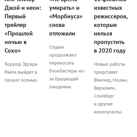
Джой и неон:
умирать» и
известных
Первый
«Морбиуса»
режиссеров,
трейлер
снова
которые
«Прошлой
отложили
нельзя
ночью в
пропустить
Студии
Сохо»
в 2020 году
продолжают
переносить
Хоррор Эдгара
Новые работы
блокбастеры из-
Райта выйдет в
представят
за бушующей
прокат осенью.
Финчер, Нолан,
пандемии.
Верховен,
Спилберг
и другие
киногиганты.