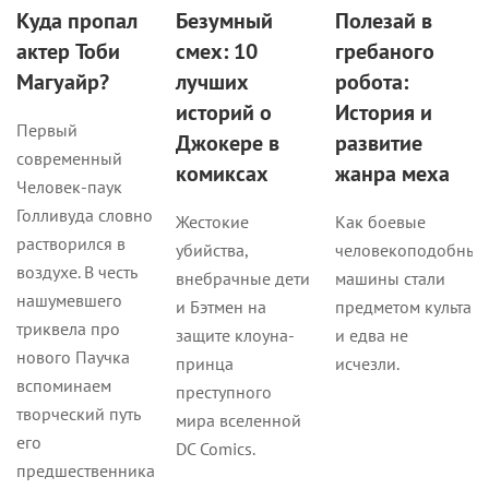
Куда пропал
Безумный
Полезай в
актер Тоби
смех: 10
гребаного
Магуайр?
лучших
робота:
историй о
История и
Первый
Джокере в
развитие
современный
комиксах
жанра меха
Человек-паук
Голливуда словно
Жестокие
Как боевые
растворился в
убийства,
человекоподобные
воздухе. В честь
внебрачные дети
машины стали
нашумевшего
и Бэтмен на
предметом культа
триквела про
защите клоуна-
и едва не
нового Паучка
принца
исчезли.
вспоминаем
преступного
творческий путь
мира вселенной
его
DC Comics.
предшественника