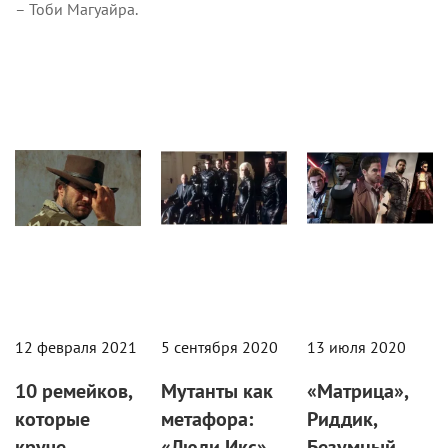
– Тоби Магуайра.
Статьи
Кино
Кино
12 февраля 2021
5 сентября 2020
13 июля 2020
10 ремейков,
Мутанты как
«Матрица»,
которые
метафора:
Риддик,
круче
«Люди Икс»
Безумный