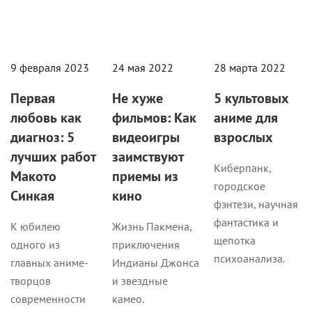
9 февраля 2023
24 мая 2022
28 марта 2022
Первая
Не хуже
5 культовых
любовь как
фильмов: Как
аниме для
диагноз: 5
видеоигры
взрослых
лучших работ
заимствуют
Киберпанк,
Макото
приемы из
городское
Синкая
кино
фэнтези, научная
фантастика и
К юбилею
Жизнь Пакмена,
щепотка
одного из
приключения
психоанализа.
главных аниме-
Индианы Джонса
творцов
и звездные
современности
камео.