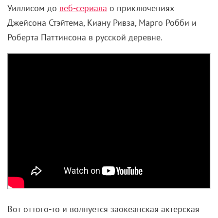
этом весьма реалистично. Запустила моду японская
видеоигровая студия Square, выпустив в 2001 году
фильм по мотивам своей культовой франшизы Final
Fantasy под названием «Последняя фантазия: Духи
внутри». Затем тренд подхватил Роберт Земекис и
за несколько лет выдал три мультика, выполненных
в схожем ключе, с участием компьютерных
аватаров голливудских звезд: «Полярный экспресс»
(2004) с виртуальным Томом Хэнксом сразу в
нескольких ролях, «Беовульф» (2007) с
виртуальными Анджелиной Джоли и Энтони
Хопкинсом и «Рождественская история» (2009) с
виртуальным Джимом Керри.
Спустя еще несколько лет эпидемия ностальгии,