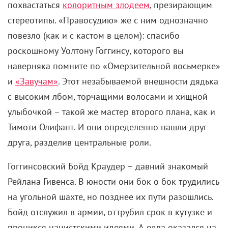
стереотипы. «Правосудию» же с ним однозначно
повезло (как и с кастом в целом): спасибо
роскошному Уолтону Гоггинсу, которого вы
наверняка помните по «Омерзительной восьмерке»
и
«Завучам»
. Этот незабываемой внешности дядька
с высоким лбом, торчащими волосами и хищной
улыбочкой – такой же мастер второго плана, как и
Тимоти Олифант. И они определенно нашли друг
друга, разделив центральные роли.
Гоггинсовский Бойд Краудер – давний знакомый
Рейлана Гивенса. В юности они бок о бок трудились
на угольной шахте, но позднее их пути разошлись.
Бойд отслужил в армии, оттрубил срок в кутузке и
проникся нацистскими идеями. А едва оказался на