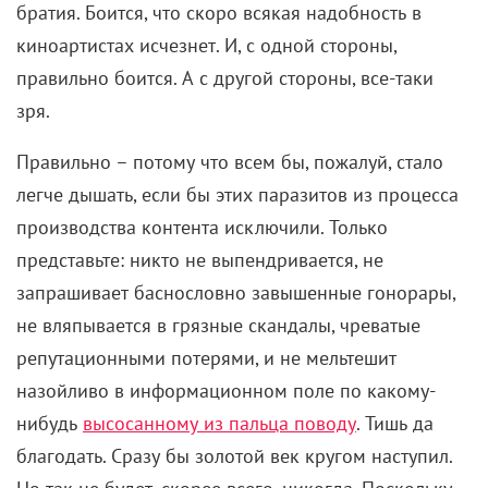
охватившая массовую культуру, привела к тому, что
не только покойных артистов стало возможно с
того света возвращать, но и радикально
омолаживать слишком постаревших. Ну а
стремительное развитие нейросетей теперь
позволяет вытворять вообще все что угодно. От
рекламы оператора сотовой связи с Брюсом
Уиллисом до
веб-сериала
о приключениях
Джейсона Стэйтема, Киану Ривза, Марго Робби и
Роберта Паттинсона в русской деревне.