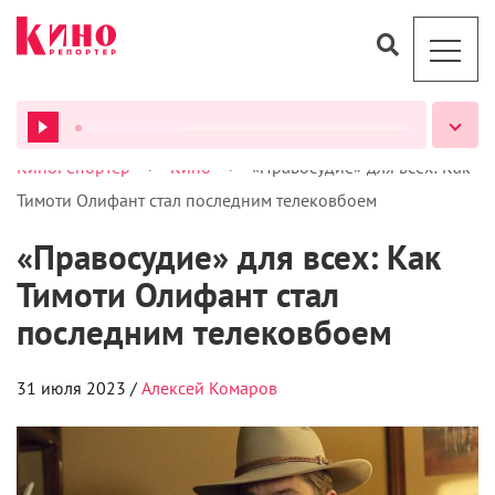
>
>
КиноРепортер
Кино
«Правосудие» для всех: Как
Тимоти Олифант стал последним телековбоем
ВСЕ ПОДКАСТЫ
«Правосудие» для всех: Как
Тимоти Олифант стал
последним телековбоем
31 июля 2023 /
Алексей Комаров