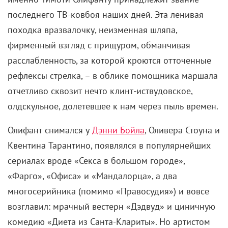
последнего ТВ-ковбоя наших дней. Эта ленивая
походка вразвалочку, неизменная шляпа,
фирменный взгляд с прищуром, обманчивая
расслабленность, за которой кроются отточенные
рефлексы стрелка, – в облике помощника маршала
отчетливо сквозит нечто клинт-иствудовское,
олдскульное, долетевшее к нам через пыль времен.
Олифант снимался у
Дэнни Бойла
, Оливера Стоуна и
Квентина Тарантино, появлялся в популярнейших
сериалах вроде «Секса в большом городе»,
«Фарго», «Офиса» и «Мандалорца», а два
многосерийника (помимо «Правосудия») и вовсе
возглавил: мрачный вестерн «Дэдвуд» и циничную
комедию «Диета из Санта-Клариты». Но артистом
экстра-класса Тимоти, пожалуй, не назовешь. На его