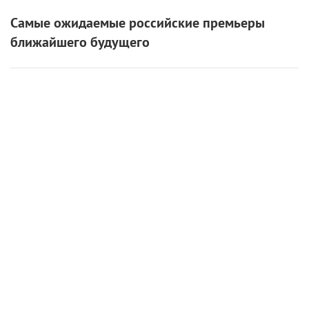
6 августа 2026
«Мастерская «12» Никиты Михалкова» и ON
Медиа запустили творческую лабораторию
для молодых режиссеров