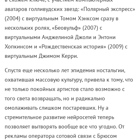
прорыва. Сначала была «Бездна» (1989), где
красовалась объемная физиономия из морской
воды. Затем –
«Терминатор 2»
с компьютерным
дубликатом головы Роберта Патрика. В 1993 году
уже не Кэмерон и не Лукас, а создатели фильма
«Ворон» совершили еще один, контрольный,
прорыв, чудесным образом воскресив на экране
трагически погибшего во время съемок Брэндона
Ли. И тем самым приоткрыли врата между мирами
живых и мертвых, а заодно изрядно размыли грань
между реальностью и виртуальностью
.
Затем, в нулевых, возникла мода на анимационное
кино, визуально как бы имитирующее игровое. То
есть такое, где все нарисованное, но выглядит при