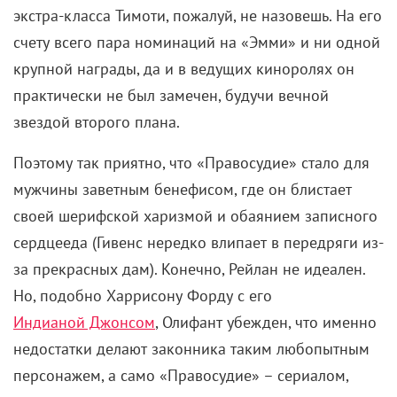
счету всего пара номинаций на «Эмми» и ни одной
крупной награды, да и в ведущих киноролях он
практически не был замечен, будучи вечной
звездой второго плана.
Поэтому так приятно, что «Правосудие» стало для
мужчины заветным бенефисом, где он блистает
своей шерифской харизмой и обаянием записного
сердцееда (Гивенс нередко влипает в передряги из-
за прекрасных дам). Конечно, Рейлан не идеален.
Но, подобно Харрисону Форду с его
Индианой Джонсом
, Олифант убежден, что именно
недостатки делают законника таким любопытным
персонажем, а само «Правосудие» – сериалом,
который еще долго хочется смаковать.