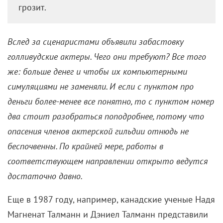
Виртуальные кинозвезды:
Фантастика или реальная
угроза?
30 июля 2023 /
Алексей Литовченко