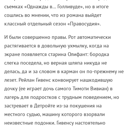
съемках «Однажды в… Голливуде», но в итоге
сошлись во мнении, что из романа выйдет
классный отдельный сезон «Правосудия».
И были совершенно правы. Рот автоматически
растягивается в довольную ухмылку, когда на
экране появляется старина Олифант: бородка
слегка поседела, но верная шляпа никуда не
делась, да и за словом в карман он по-прежнему не
лезет. Рейлан Гивенс конвоирует нашкодившую
дочку (ее играет дочь самого Тимоти Вивиан) в
лагерь для подростков с трудным поведением, но
застревает в Детройте из-за покушения на
местного судью, машину которого взорвали
неизвестные подонки. Гивенсу настоятельно
рекомендуют выяснить, кто это сделал. Попутно он