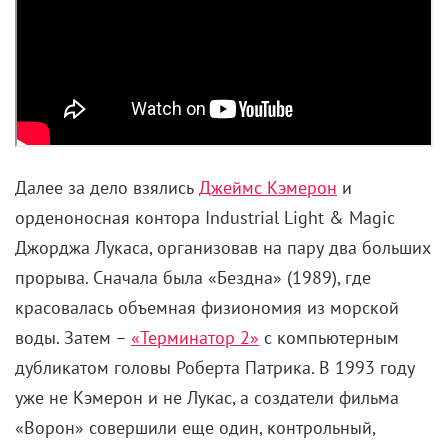
опасения членов актерской гильдии отнюдь не
беспочвенны. По крайней мере, работы в
соответствующем направлении открыто ведутся
достаточно давно.
Еще в 1987 году, например, канадские ученые Надя
Магненат Талманн и Дэниел Талманн представили
короткометражный фильм «Рандеву в Монреале», в
котором фигурировали трехмерные копии Хамфри
Богарта и
Мэрилин Монро
. По сюжету, они
встречаются в кафе, выпивают и мило беседуют,
прямо как живые. То есть по нынешним временам
это выглядит, конечно, жутковато. Но тогда, без
малого сорок лет назад, поражало воображение.
Так звезды славного прошлого, сами того не