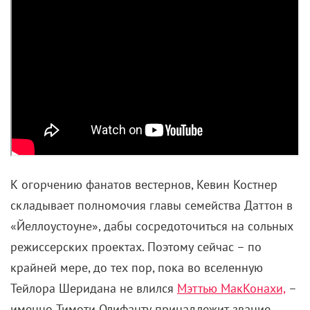
К огорчению фанатов вестернов, Кевин Костнер
складывает полномочия главы семейства Даттон в
«Йеллоустоуне», дабы сосредоточиться на сольных
режиссерских проектах. Поэтому сейчас – по
крайней мере, до тех пор, пока во вселенную
Тейлора Шеридана не влился
Мэттью МакКонахи,
–
именно Тимоти Олифанту принадлежит звание