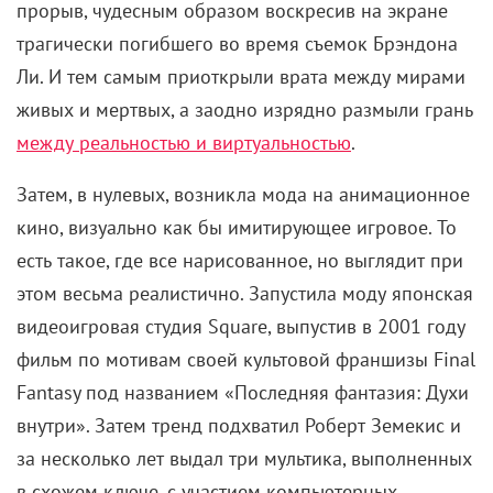
подозревая, стали своего рода пионерами в
области CGI-некромантии.
Далее за дело взялись
Джеймс Кэмерон
и
орденоносная контора Industrial Light & Magic
Джорджа Лукаса, организовав на пару два больших