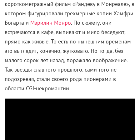
Разбираемся, способен ли искусственный
интеллект вытеснить человека с экрана и
какой категории актеров это действительно
грозит.
Вслед за сценаристами объявили забастовку
голливудские актеры. Чего они требуют? Все того
же: больше денег и чтобы их компьютерными
симуляциями не заменяли. И если с пунктом про
деньги более-менее все понятно, то с пунктом номер
два стоит разобраться поподробнее, потому что