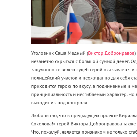
Уголовник
Саша Медный
(
Виктор Добронравов
)
незаметно скрыться с большой суммой денег. О
задуманного: волею судеб герой оказывается в 
полицейский участок и неожиданно для себя ст
приходится герою по вкусу, а подчиненные и ме
принципиальность и несгибаемый характер. Но в
выходит из-под контроля.
Любопытно, что в предыдущем проекте Кирилла 
Соколова!» герой Виктора Добронравова также 
Что, пожалуй, является признаком не только ста