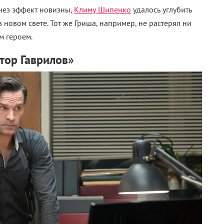
счез эффект новизны,
Климу Шипенко
удалось углубить
новом свете. Тот же Гриша, например, не растерял ни
м героем.
тор Гаврилов»