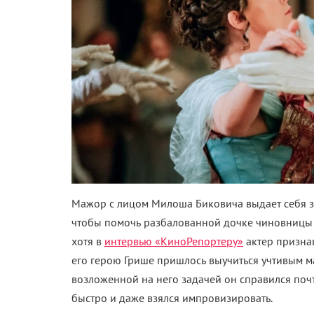
Мажор с лицом Милоша Биковича выдает себя за
чтобы помочь разбалованной дочке чиновницы о
хотя в
интервью «КиноРепортеру»
актер признав
его герою Грише пришлось выучиться учтивым ман
возложенной на него задачей он справился поч
быстро и даже взялся импровизировать.