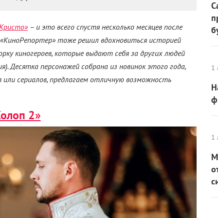
С
п
Кристо»
– и это всего спустя несколько месяцев после
б
 «КиноРепортер» тоже решил вдохновиться историей
рку киногероев, которые выдают себя за других людей
). Десятка персонажей собрана из новинок этого года,
1 
в или сериалов, предлагаем отличную возможность
Н
ф
олоп 2»
1 
М
о
с