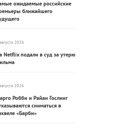
амые ожидаемые российские
ремьеры ближайшего
удущего
августа 2026
а Netflix подали в суд за утерю
ильма
августа 2026
арго Робби и Райан Гослинг
тказываются сниматься в
иквеле «Барби»