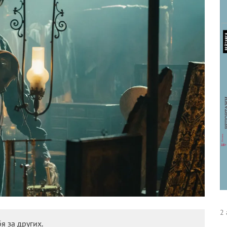
2 
я за других.