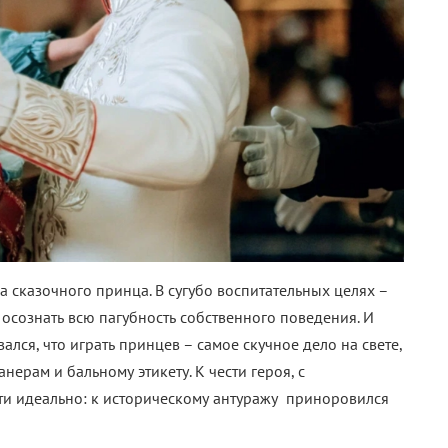
 сказочного принца. В сугубо воспитательных целях –
сознать всю пагубность собственного поведения. И
ался, что играть принцев – самое скучное дело на свете,
ерам и бальному этикету. К чести героя, с
ти идеально: к историческому антуражу приноровился