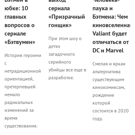
юбке: 10
сериала
паука и
главных
«Призрачный
Бэтмена: Чем
вопросов о
гонщик»
киновселенная
сериале
Valiant будет
При этом шоу о
«Бэтвумен»
отличаться от
детях
DC и Marvel
загадочного
История героини
серийного
с
Смелая и яркая
убийцы все еще в
нетрадиционной
альтернатива
разработке.
ориентацией,
существующим
претерпевшей
кинокомиксам,
немало
рождение
радикальных
которой
изменений за
состоится в 2020
время
году.
существования.