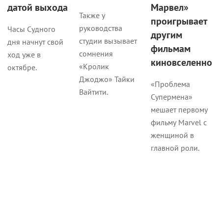
датой выхода
Марвел»
Также у
проигрывает
руководства
Часы Судного
другим
студии вызывает
дня начнут свой
фильмам
сомнения
ход уже в
киновселенной
«Кролик
октябре.
Джоджо» Тайки
«Проблема
Вайтити.
Супермена»
мешает первому
фильму Marvel с
женщиной в
главной роли.
Рецензии