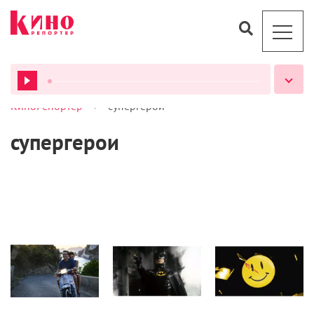
>
КиноРепортер
супергерои
ВСЕ ПОДКАСТЫ
супергерои
Кино
Кино
Статьи