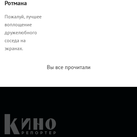
Ротмана
Пожалуй, лучшее
воплощение
дружелюбного
соседа на
экранах.
Вы все прочитали