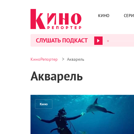
КИНО
СЕР
СЛУШАТЬ ПОДКАСТ
>
КиноРепортер
Акварель
Акварель
Кино