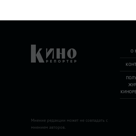
О 
КОН
ПОЛ
ЖУ
КИНОР
Мнение редакции может не совпадать с
мнением авторов.