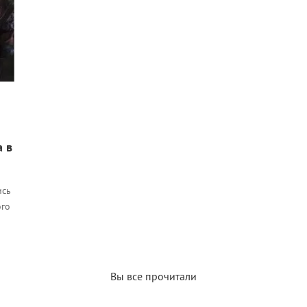
а в
ись
ого
Вы все прочитали