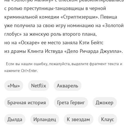
с ролью преступницы-танцовщицы в черной
криминальной комедии «Стриптизерши». Певица
уже получила за свою игру номинацию на «Золотой
глобус» за женскую роль второго плана,
но на «Оскаре» ее место заняла Кэти Бейтс
из драмы Клинта Иствуда «Дело Ричарда Джуэлла».
Если вы нашли ошибку, пожалуйста, выделите фрагмент текста и
нажмите
Ctrl+Enter
.
«Мы»
Netflix
Акварель
Брачная история
Грета Гервиг
Джокер
Дылда
Ирландец
К звездам
Клаус