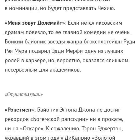
в номинации, но будет представлять Чехию.
«Меня зовут Долемайт»
: Если нетфликсовским
драмам повезло, то ее главной комедии не очень.
Бойкий байопик звезды жанра блэксплотейшн Руди
Рэя Мура подарил Эдди Мерфи одну из лучших
ролей в карьере, но, вероятно, оказался слишком
несерьезным для академиков.
«Стриптизерши»
«Рокетмен»:
Байопик Элтона Джона не достиг
рекордов «Богемской рапсодии» ни в прокате,
ни на «Оскаре». К сожалению, Тэрон Эджертон,
укравший в этом году у ДиКаприо «Золотой