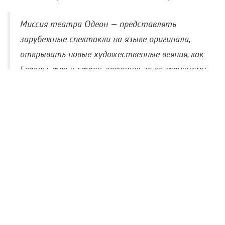
сближает парижский и московский
театры:
Миссия театра Одеон — представлять
зарубежные спектакли на языке оригинала,
открывать новые художественные веяния, как
Европы, так и стран, лежащих за ее границами.
Это также точка «творческих пересечений»,
где иностранные режиссеры встречаются с
французскими актерами. Театр наций в Москве
ведет схожую работу, приглашая режиссеров
со всех концов света ставить спектакли с
русскими актерами. Спектакль «Дядя Ваня»,
который я поставил осенью прошлого года, как
раз и являет собой образец такого
пересечения, и поэтому нам так интересно