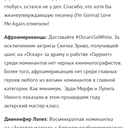
глобус», остался не у дел. Спасибо, что хотя бы
жизнеутверждающую песенку (I’m Gonna) Love
Me Again отметили!
Афроамериканцы:
Доставайте #OscarsSoWhite. За
исключением актрисы Синтиа Эриво, получившей
шанс на «Оскар» за драму о рабстве «Гарриет»
среди номинантов нет черных кинематографистов.
Более того, афроамериканцев нет среди главных
героев любого из восьми номинантов в главной
категории. Как минимум, Эдди Мерфи и Лупита
Нионго показали в этом прошедшем году
актерский мастер-класс.
Дженнифер Лопез:
Восьмикратная номинантка
на «Золотую малину» с блеском реабилитировалась