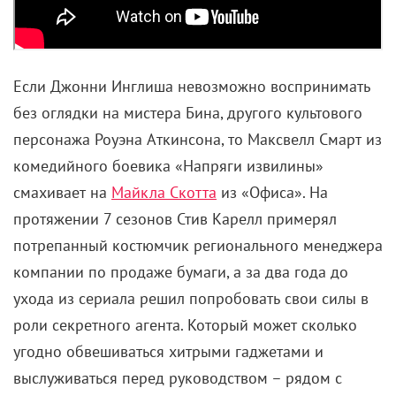
проблемы не решает. Черная Борода, которого
играет Тайка Вайтити, похожий на помесь Роба
Зомби с Псоем Короленко, и вовсе, судя по ряду
характерных признаков, страдает от биполярного
расстройства: постоянное чередование
маниакальных и депрессивных фаз у него налицо.
А еще на борту наличествуют геи и девушка, как
полагается,
сильная и независимая
.
В принципе, оно бы и ничего. При желании, да
умеючи можно было бы что-нибудь из этого
соорудить приемлемое. В конце концов, драмеди о
борьбе знаменитых пиратов с внутренними
демонами – идея, не лишенная завидного
потенциала. Только Тайка Вайтити и Дэвид