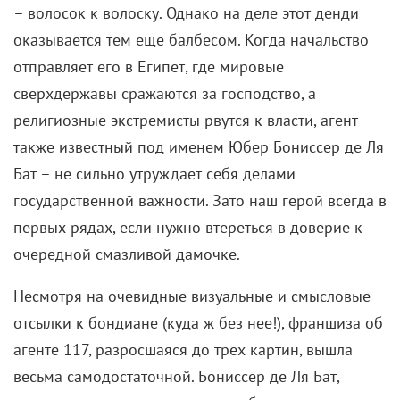
(поговаривают, жена достала) подался в пираты.
Однако мягкотелым трусливым неженкой его не
назвать. Наоборот – бесчинствовал он в полный
рост. И тусовался в компании легендарного
Эдварда Тича по прозвищу Черная Борода.