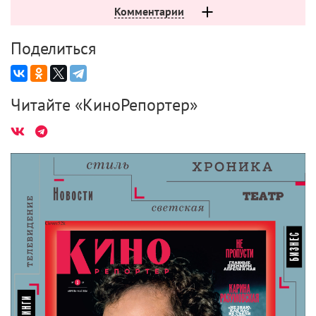
Если вы нашли ошибку, пожалуйста, выделите фрагмент текста и
нажмите
Ctrl+Enter
.
Наш флаг означает смерть
Тайка Вайтити
Комментарии
Поделиться
Читайте «КиноРепортер»