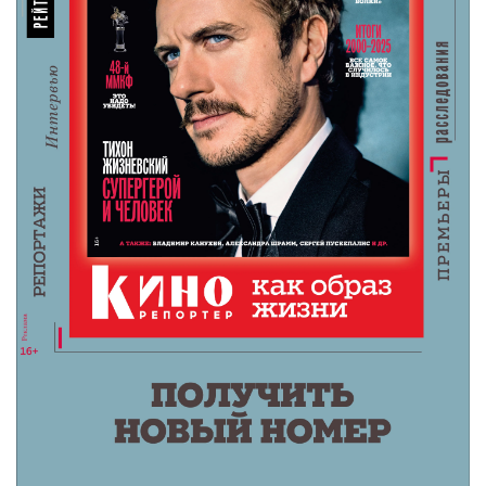
8 августа 2026
Лука Гуаданьино получит награду за вклад в
кинематограф
8 августа 2026
Чемпионат «АртМастерс» объявил
победителей юниорского сезона
6 августа 2026
«Мастерская «12» Никиты Михалкова» и ON
Медиа запустили творческую лабораторию