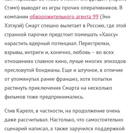
и смысла дрейфует по нарисованному морю из
ниоткуда в никуда, периодически вовлекаясь в не
особенно захватывающие события. То попадут на
светский прием, где все проявляют пассивную
агрессию (и вообще мерзкие). То устроят
театрализованное представление для голландцев.
Но в основном все просто убивают время
бесплодными разговорами по душам.
Предполагается, конечно, что должно быть смешно.
Шутки даже шутятся. Какие-то, возможно, способны
выжать улыбку. Но такую, знаете, кислую,
снисходительную, из жалости. Потому что «Наш
флаг означает смерть» патологически несмешной.
Он столь же неприкаян, как населяющие его
действующие лица: задуман вроде бы как