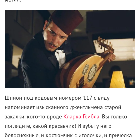
всякой надежды.
Английскому аристократу Стиду Боннету однажды
опостылела размеренная жизнь с женой и детьми, и
он решил стать пиратом. Обзавелся судном, нанял
команду и пустился бороздить водные просторы
под парусами. Но пират из него оказался так себе –
поскольку он по натуре мягкотелый трусливый
неженка. Какого черта тогда ему вообще взбрело в
голову заделаться разбойником? А вот поди его
спроси.
На самом деле Стид Боннет – реальный
исторический персонаж. Который также был
аристократом и также ни с того ни с сего