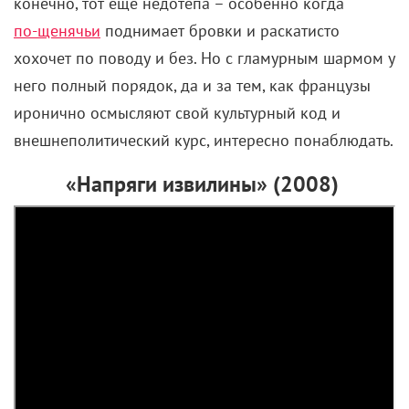
Но сериал Тайки Вайтити и Дэвида Дженкинса
«Наш флаг означает смерть» предлагает
альтернативную версию истории. Где битвам,
грабежам и
приключениям
– тому, чем пираты, по
идее, должны заниматься, – внимания почти не
уделяется. Зато прорабатываются детские травмы и
экзистенциальные кризисы, осуждаются буллинг и
колониальная политика и обсуждаются прочие
актуальные проблемы
новой этики
.
Стид Боннет (Риз Дарби) рефлексирует на тему того,
что он же как бы пират, но насилие ему претит, да
и воспитание с манерами никуда не денешь.
Поэтому он пытается усидеть на двух стульях,
выдумав себе новую идентичность, – джентльмен-
пират. Что, естественно, является паллиативом и