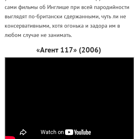
«Наш флаг означает смерть»:
Пираты экзистенциального