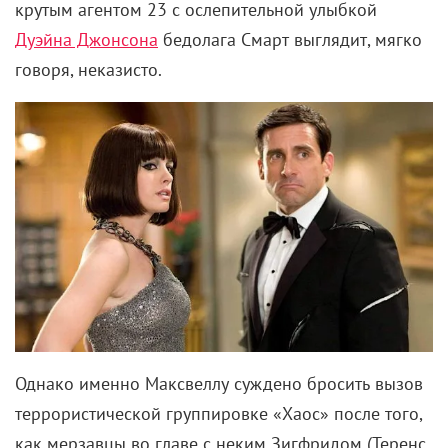
Дженкинс, увы, не стали потенциал развивать, и
сериал на протяжении вот уже 6 эпизодов
неумолимо тухнет в стагнации.
Сюжет как таковой в «Нашем флаге» удручающе
отсутствует. Кучка разодетых персонажей без цели