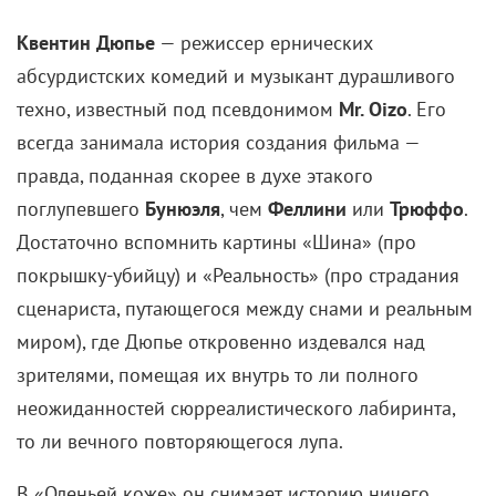
Квентин Дюпье
— режиссер ернических
абсурдистских комедий и музыкант дурашливого
техно, известный под псевдонимом
Mr. Oizo
. Его
всегда занимала история создания фильма —
правда, поданная скорее в духе этакого
поглупевшего
Бунюэля
, чем
Феллини
или
Трюффо
.
Достаточно вспомнить картины «Шина» (про
покрышку-убийцу) и «Реальность» (про страдания
сценариста, путающегося между снами и реальным
миром), где Дюпье откровенно издевался над
зрителями, помещая их внутрь то ли полного
неожиданностей сюрреалистического лабиринта,
то ли вечного повторяющегося лупа.
В «Оленьей коже» он снимает историю ничего