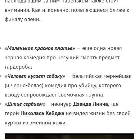
наблюдающим за ним пареньком также стоит
внимания. Как и, конечно, появляющиеся ближе к
финалу олени.
«Маленькое красное платье»
— еще одна новая
черная комедия про несущий смерть предмет
гардероба;
«Человек кусает собаку»
— бельгийская чернейшая
(и черно-белая) комедия про убийцу, которого
всюду сопровождает съемочная группа;
«Дикие сердцем»
—неонуар
Дэвида Линча
, где
герой
Николаса Кейджа
не видел жизни без своей
куртки из змеиной кожи.