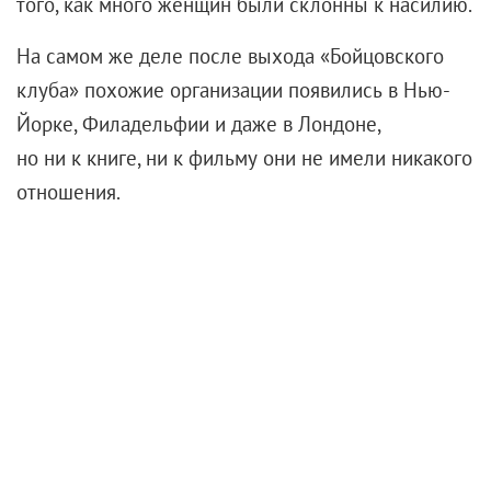
того, как много женщин были склонны к насилию.
На самом же деле после выхода «Бойцовского
клуба» похожие организации появились в Нью-
Йорке, Филадельфии и даже в Лондоне,
но ни к книге, ни к фильму они не имели никакого
отношения.
Финчер потратил почти
миллион долларов на
открывающую сцену
Fight Club Opening Sequence