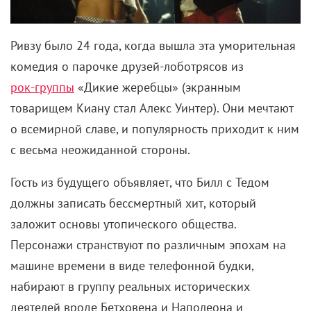
Ривзу было 24 года, когда вышла эта уморительная
комедия о парочке друзей-лоботрясов из
рок-группы
«Дикие жеребцы» (экранным
товарищем Киану стал Алекс Уинтер). Они мечтают
о всемирной славе, и популярность приходит к ним
с весьма неожиданной стороны.
Гость из будущего объявляет, что Билл с Тедом
должны записать бессмертный хит, который
заложит основы утопического общества.
Персонажи странствуют по различным эпохам на
машине времени в виде телефонной будки,
набирают в группу реальных исторических
деятелей вроде Бетховена и Наполеона и