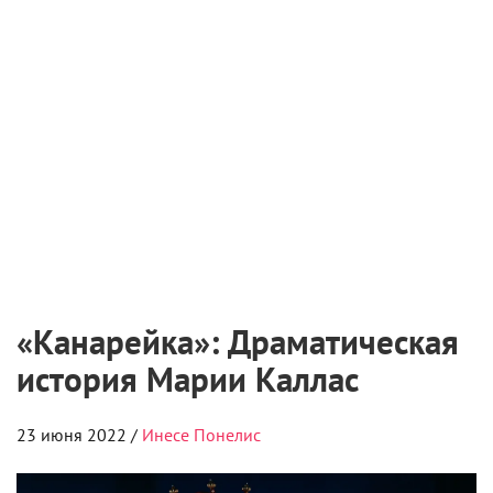
Чемпионат «АртМастерс» объявил
победителей юниорского сезона
6 августа 2026
«Мастерская «12» Никиты Михалкова» и ON
Медиа запустили творческую лабораторию
для молодых режиссеров
Пульс
– материалы с учётом ваших интересо