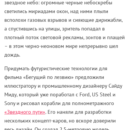
звездное небо: огромные черные небоскребы
светились мириадами окон, над ними плыли
всполохи газовых взрывов и сияющие дирижабли,
а спустившись на улицы, зритель попадал в
плотный поток световой рекламы, зонтов и плащей
–
в этом черно-неоновом мире непрерывно шел
дождь.
Придумать футуристические технологии для
фильма «Бегущий по лезвию» предложили
иллюстратору и промышленному дизайнеру Сайду
Миду, который уже поработал с Ford, US Steel и
Sony и рисовал корабли для полнометражного
«Звездного пути»
. Его наняли для разработки
нескольких концепт-каров, но вскоре доверили
весь дизайн. Он создал
2,5-метровую
модель