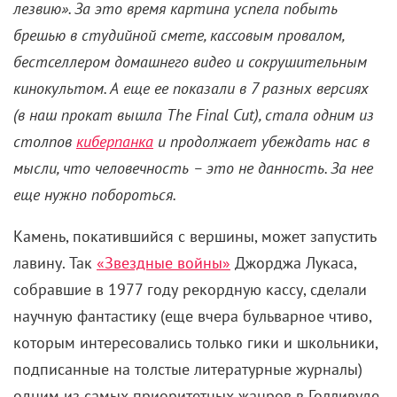
лезвию». За это время картина успела побыть
брешью в студийной смете, кассовым провалом,
бестселлером домашнего видео и сокрушительным
кинокультом. А еще ее показали в 7 разных версиях
(в наш прокат вышла The Final Cut), стала одним из
столпов
киберпанка
и продолжает убеждать нас в
мысли, что человечность – это не данность. За нее
еще нужно побороться.
Камень, покатившийся с вершины, может запустить
лавину. Так
«Звездные войны»
Джорджа Лукаса,
собравшие в 1977 году рекордную кассу, сделали
научную фантастику (еще вчера бульварное чтиво,
которым интересовались только гики и школьники,
подписанные на толстые литературные журналы)
одним из самых приоритетных жанров в Голливуде.