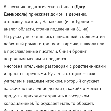
Выпускник педагогического Синан (
Догу
Демирколь
) приезжает домой, в деревню,
относящуюся к илу Чанаккале (ил в Турции —
аналог области, страна поделена на 81 ил).
На руках у него диплом, написанный в общежитии
дебютный роман и три пути: в армию, в школу или
в прославленные писатели. Синан бродит
по родным местам и предается
многозначительным разговорам с родственниками
и просто встречными. Ругается с отцом — тоже
учителем и заядлым игроком, который спускает
на скачках последние деньги (в какой-то момент
продукты приходится хранить в соседском
холодильнике). То осуждает мать, то обожает.
Заходит к известному писателю, чтобы то ли