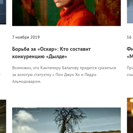
7 ноября 2019
16
Борьба за «Оскар»: Кто составит
Фи
конкуренцию «Дылде»
«М
Возможно, что Кантемиру Балагову придется сразиться
Пр
за золотую статуэтку с Пон Джун Хо и Педро
сча
т
Альмодоваром.
Рецензии