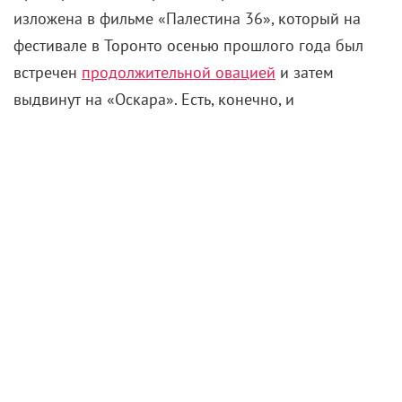
изложена в фильме «Палестина 36», который на
фестивале в Торонто осенью прошлого года был
встречен
продолжительной овацией
и затем
выдвинут на «Оскара». Есть, конечно, и
недовольные, считающие, что все это бессовестное
вранье и отрыжка Палливуда (имеется в
произраильском дискурсе такой термин). Но в
целом критики планеты всей сходятся во мнении,
что кино замечательное, правильное, с
гуманистическим посылом, пускай и поданным в
несколько несовершенной форме.