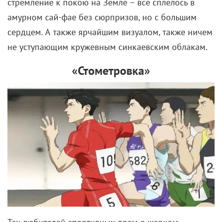
стремление к покою на Земле – все сплелось в
амурном сай-фае без сюрпризов, но c большим
сердцем. А также ярчайшим визуалом, также ничем
не уступающим кружевным синкаевским облакам.
«Стометровка»