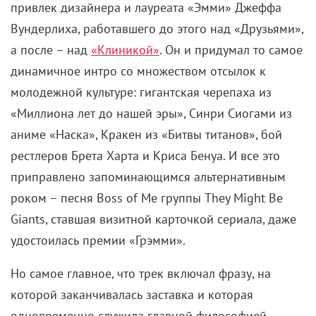
привлек дизайнера и лауреата «Эмми» Джеффа
Вундерлиха, работавшего до этого над «Друзьями»,
а после – над
«Клиникой»
. Он и придумал то самое
динамичное интро со множеством отсылок к
молодежной культуре: гигантская черепаха из
«Миллиона лет до нашей эры», Синри Сиогами из
аниме «Наска», Кракен из «Битвы титанов», бой
рестлеров Брета Харта и Криса Бенуа. И все это
приправлено запоминающимся альтернативным
роком – песня Boss of Me группы They Might Be
Giants, ставшая визитной карточкой сериала, даже
удостоилась премии «Грэмми».
Но самое главное, что трек включал фразу, на
которой заканчивалась заставка и которая
одновременно служила главной философией