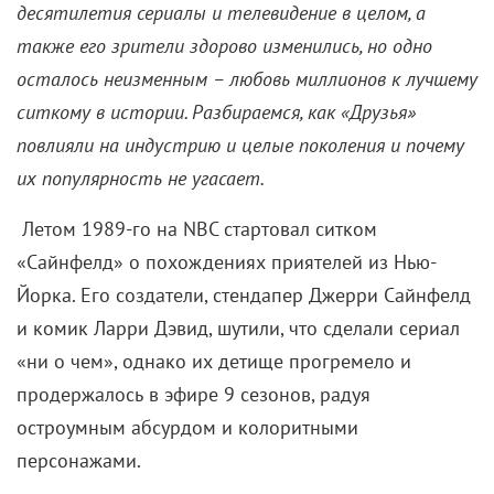
публика устала от бесконечных семейных
«мылодрам» и соскучилась по свежим шоу. С
молодыми героями и акцентом на приятельских
отношениях. В глазах зрителей друзья становились
новой семьей. Боссы NBC решили ковать железо,
пока горячо, и бросились на поиски аналогичных
сюжетов.
Тут и подоспели сценаристы Дэвид Крэйн и Марта
Кауффман, в 1990-м запустившие на HBO
комедийный сериал «Как в кино». Перебрав
воспоминания о своих знакомых из Нью-Йорка,
мечтавших о любви, но боявшихся обязательств,
они представили руководству сети идею
трагикомедии о 20-летних одиночках, которые