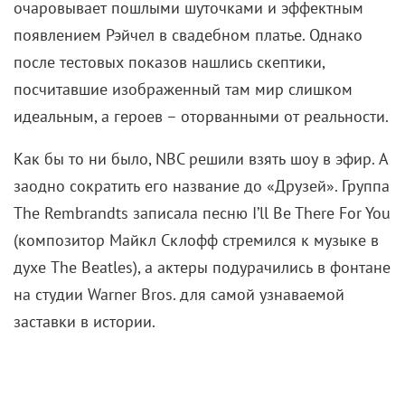
По ходу производства сериала сценаристы
трудились без устали, стараясь перещеголять
соавторов в убойных шутках. Во многом они
вдохновлялись событиями из своей жизни, что
придавало «Друзьям» (при всей эксцентричности)
дивное чувство подлинности. Во всяком случае,
молодые зрители увидели на экране свое
отражение. Первый сезон подарил им не только
незабываемые эмоции, но и оптимизм насчет