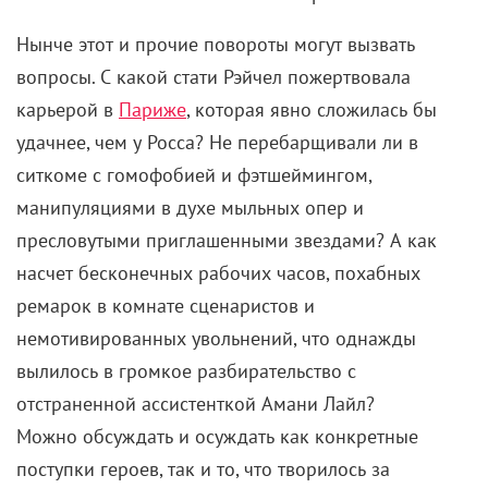
осталось ни одной сферы жизни, на которую бы не
повлияли «Друзья».
Женщины обивали пороги парикмахерских, требуя
замутить им прическу а-ля Рэйчел. Мужчины
скупали настольный футбол и кожаные кресла с
подставками для ног. Народ сутками зависал в
кофейнях, а сценаристы разрабатывали все новые
и новые шоу по революционной для ситкомов
методике.
«Как я встретил вашу маму»
,
«Новенькая», «Счастливый конец», «Теория
большого взрыва» — эти и многие другие сериалы
катились по рельсам «Друзей».