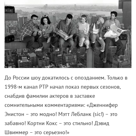
Оригинальный текст с каламбурами, зачастую
основанными на особенностях национального
быта и менталитета, плохо ложился на нашу
действительность, и масса приколов оставалась за
скобками. Пока в 2016-м Paramount Comedy не
осуществил свежую озвучку, блестяще адаптировав
исходный юмор. Теперь стало ясно, почему
невидимые люди за кадром так громко хохочут
над каждой репликой!
«Друзей» по-прежнему обожают не только у нас и
на Западе, но и в Индии, Пакистане, Китае,
Бразилии, ОАЭ… Прошли годы с тех пор, как
шестерка товарищей рассталась с ключами от
квартиры, видевшей столько смеха и слез. Но