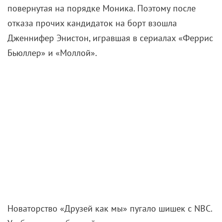
главных героев со своими переживаниями. Не
лучше ли посвятить сериал Монике, да и Кокс
раскрутить? Но легенда американского ТВ Джеймс
Берроуз, снимавший дебютный эпизод, настоял на
оригинальном замысле.
Между артистами моментально сплелась такая
химия, будто они знали друг друга долгие годы.
Особые электрические разряды пробегали между
Энистон и Швиммером, чьи Рэйчел и Росс
превратились в известнейшую пару американской
поп-культуры.
Сегодня сложно поверить, что кто-то мог
невзлюбить эпохальный пилот, который мигом
очаровывает пошлыми шуточками и эффектным