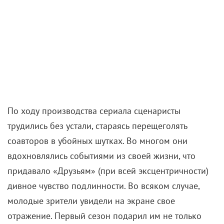
будущего шоу. Как писал журналист Сол Аустерлиц,
«его персонажи, намекал сериал, будут расти,
заставляя нас смеяться».
При этом работа над персонажами велась
спонтанно. Одну серию создавали 5 дней, но
сценарий на 10 сезонов вперед не прописывали.
Авторы подстраивались под желания публики
(съемки велись при живой аудитории) и порой
выдумывали внезапные ходы, не все из которых
были удачными.
Так, шуры-муры Рэйчел и Джо в итоге ушли в
никуда. Но когда Моника вынырнула из-под одеяла
Чендлера в «Эпизоде со свадьбой Росса» в
четвертом сезоне, фанаты чуть с ума не сошли. И