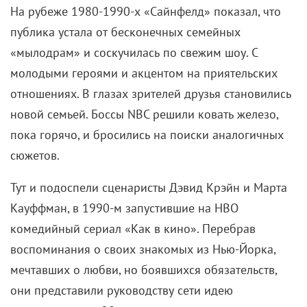
жили по соседству, тусовались в кофейне,
прикалывались друг над другом и самими собой.
Идея пришлась начальству по вкусу. Для ситкома
«Друзья как мы» вспыхнул зеленый свет.
Предполагалось, что его каст возглавят 6 артистов