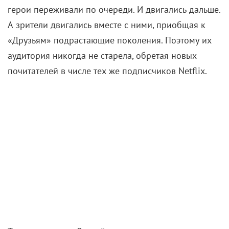
были правы. Внешние катаклизмы обходили их
стороной. Так, после
теракта 11 сентября
2001 года
сценаристы просто убрали шутку Чендлера про
взрывчатые вещества. Зато сериал остался
безопасным уголком, где можно укрыться от
житейских бурь, даже спустя 20 лет после выхода
финального эпизода.
6 мая 2004 года серия №236, ставшая последней,
освободила уютную квартирку Моники и собрала у
экранов 52,3 млн человек (первой серией
насладились 22 млн). А также даровала
поклонникам тот хеппи-энд, о котором они
мечтали, вложив в памятную фразу Рэйчел «Я сошла
с самолета» весь возможный катарсис.