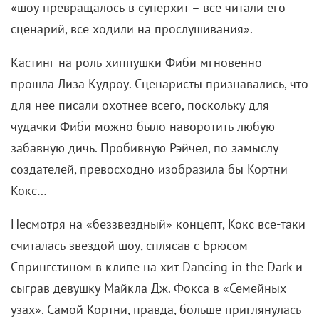
отказа прочих кандидаток на борт взошла
Дженнифер Энистон, игравшая в сериалах «Феррис
Бьюллер» и «Моллой».
Новаторство «Друзей как мы» пугало шишек с NBC.
Уж больно необычной казалась целая группа