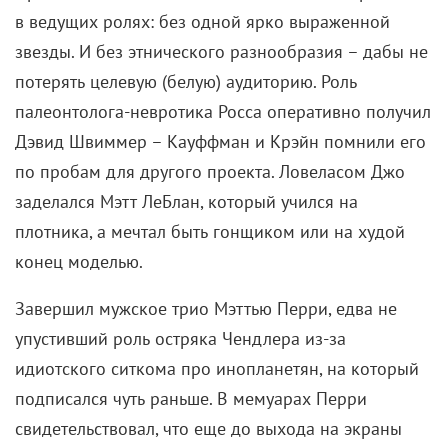
сценарий, все ходили на прослушивания».
Кастинг на роль хиппушки Фиби мгновенно
прошла Лиза Кудроу. Сценаристы признавались, что
для нее писали охотнее всего, поскольку для
чудачки Фиби можно было наворотить любую
забавную дичь. Пробивную Рэйчел, по замыслу
создателей, превосходно изобразила бы Кортни
Кокс…
Несмотря на «беззвездный» концепт, Кокс все-таки
считалась звездой шоу, сплясав с Брюсом
Спрингстином в клипе на хит Dancing in the Dark и
сыграв девушку Майкла Дж. Фокса в «Семейных
узах». Самой Кортни, правда, больше приглянулась
повернутая на порядке Моника. Поэтому после