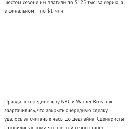
последним, а с улиц убирали рекламные постеры.
Впрочем, инвестиции себя оправдали: «Друзья» до
сих пор приносят $1 млрд в год, а самим друзьям
причитается по $20 млн от этой суммы!
Но сериал стал золотой жилой не для всех, кто
приложил к нему руку. Например,
Брюс Уиллис
,
приглашенная звезда (наряду с Брэдом Питтом,
Джулией Робертс и прочими), сыграл отца одной из
пассий Росса вообще бесплатно, проиграв в споре.
Он снимался вместе с Перри в криминальной
комедии «Девять ярдов» и считал, что она
провалится. Мэттью настаивал на обратном и
оказался прав. Так что в 2000-м он блистал и в
самом знаменитом сериале, и в одной из самых
обсуждаемых картин года. Увы, темная изнанка