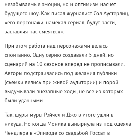
принялись следить за их отношениями даже
пристальнее, чем за страстями Росса и Рэйчел:
проблемы новой парочки оказались трогательнее и
понятнее. Взять хоть расставание из-за
командировки Чендлера в Талсу. Или трудности с
беременностью Моники, что вылилось в
драматичную линию с усыновлением близнецов.
Не менее драматично протекали дискуссии о
зарплате. Сперва актеры получали $22,5 тыс. за
эпизод. Но после второго сезона Швиммер,
которому предложили повышение, подбил
партнеров коллективно потребовать прибавки.
Вскоре их гонорары существенно подросли. В
шестом сезоне им платили по $125 тыс. за серию, а