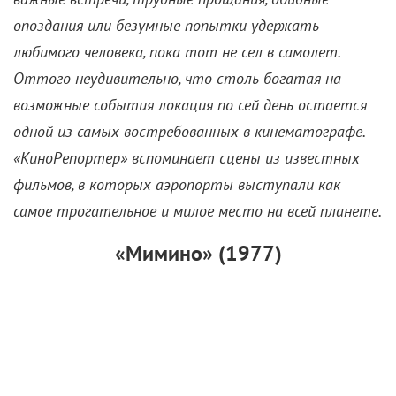
После того как молодая девушка-адвокат спасла
Валико Мизандари
от тюрьмы, тот не спешит
радоваться. Временное заключение лишило его
возможности исполнить мечту – герой не успел
получить допуск на переквалификацию летчиков.
Оставшись в столице без денег, Валико утрачивает
всякую надежду на благополучный исход, но
судьбоносная встреча в аэропорту с героем
Евгения Леонова восстанавливает справедливость.
Хотя и весьма ироничным образом. Ветеран войны