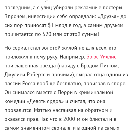
славы погрузила его в пучину депрессии и
фатальной зависимости (в октябре 2023 года актер
умер от передозировки кетамина, – КР).
«Друзья» всегда грамотно балансировали между
комедией и драмой, но в поздних сезонах
драматического стало больше. Это естественное
взросление шло параллельно с созреванием
зрителей, которые меньше жаждали интрижек на
одну ночь и чаще задумывались о семейной жизни.
Сериал учил не бояться. Новой работы, переезда,
разлук и детей (либо их отсутствия). Ну или хотя бы
не теряться, когда застреваешь в отделении банка с
супермоделью. Все свойственные нам волнения
герои переживали по очереди. И двигались дальше.