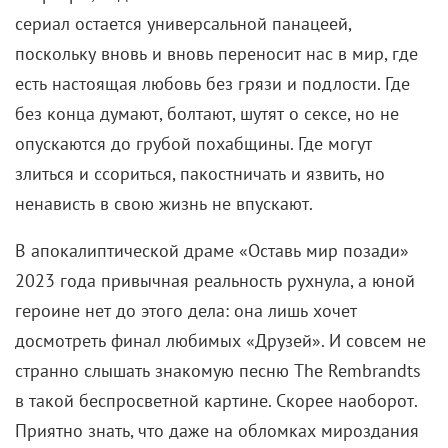
Если вы нашли ошибку, пожалуйста, выделите фрагмент текста и
нажмите
Ctrl+Enter
.
Дженнифер Энистон
Кортни Кокс
Мэттью Перри
Комментарии
Поделиться
Читайте «КиноРепортер»