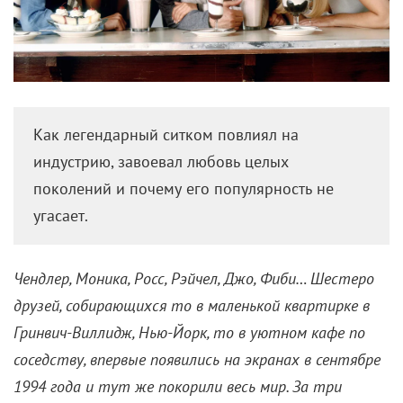
также его зрители здорово изменились, но одно
осталось неизменным – любовь миллионов к лучшему
ситкому в истории. Разбираемся, как «Друзья»
повлияли на индустрию и целые поколения и почему
их популярность не угасает.
Летом 1989-го на NBC стартовал ситком
«Сайнфелд» о похождениях приятелей из Нью-
Йорка. Его создатели, стендапер Джерри Сайнфелд
и комик Ларри Дэвид, шутили, что сделали сериал
«ни о чем», однако их детище прогремело и
продержалось в эфире 9 сезонов, радуя
остроумным абсурдом и колоритными
персонажами.
На рубеже 1980-1990-х «Сайнфелд» показал, что