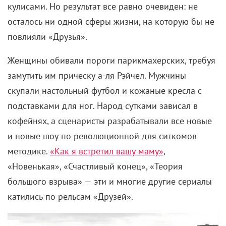
До России шоу докатилось с опозданием. Только в
1998-м канал РТР начал показ первых сезонов,
снабдив фамилии актеров в заставке
сомнительными комментариями: «Дженнифер
Энистон – это модно! Мэтт ЛеБланк (sic!) – это
забавно! Кортни Кокс – это стильно! Дэвид
Швиммер – это серьезно!»