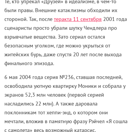
Нынче этот и прочие повороты могут вызвать
вопросы. С какой стати Рэйчел пожертвовала
карьерой в
Париже
, которая явно сложилась бы
удачнее, чем у Росса? Не перебарщивали ли в
ситкоме с гомофобией и фэтшеймингом,
манипуляциями в духе мыльных опер и
пресловутыми приглашенными звездами? А как
насчет бесконечных рабочих часов, похабных
ремарок в комнате сценаристов и
немотивированных увольнений, что однажды
вылилось в громкое разбирательство с
отстраненной ассистенткой Амани Лайл?
Можно обсуждать и осуждать как конкретные
поступки героев, так и то, что творилось за
кулисами. Но результат все равно очевиден: не