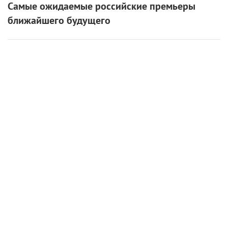
Аэропорт как самое
трогательное место на Земле
6 сентября 2024 /
Евгений Кожевников