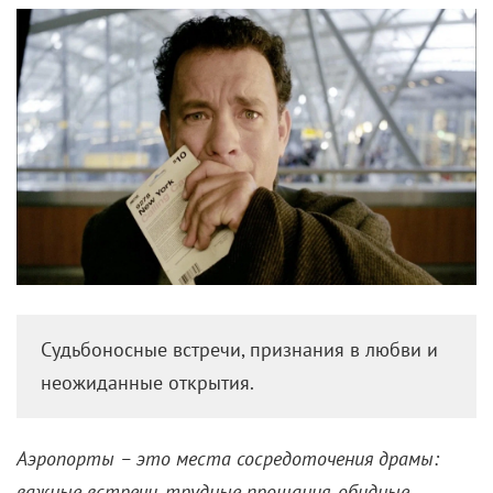
важные встречи, трудные прощания, обидные
опоздания или безумные попытки удержать
любимого человека, пока тот не сел в самолет.
Оттого неудивительно, что столь богатая на
возможные события локация по сей день остается
одной из самых востребованных в кинематографе.
«КиноРепортер» вспоминает сцены из известных
фильмов, в которых аэропорты выступали как
самое трогательное и милое место на всей планете.
«Мимино» (1977)