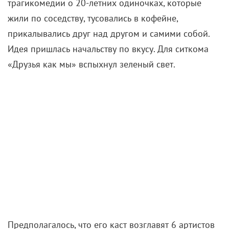
в ведущих ролях: без одной ярко выраженной
звезды. И без этнического разнообразия – дабы не
потерять целевую (белую) аудиторию. Роль
палеонтолога-невротика Росса оперативно получил
Дэвид Швиммер – Кауффман и Крэйн помнили его
по пробам для другого проекта. Ловеласом Джо
заделался Мэтт ЛеБлан, который учился на
плотника, а мечтал быть гонщиком или на худой
конец моделью.
Завершил мужское трио Мэттью Перри, едва не
упустивший роль остряка Чендлера из-за
идиотского ситкома про инопланетян, на который
подписался чуть раньше. В мемуарах Перри
свидетельствовал, что еще до выхода на экраны
«шоу превращалось в суперхит – все читали его