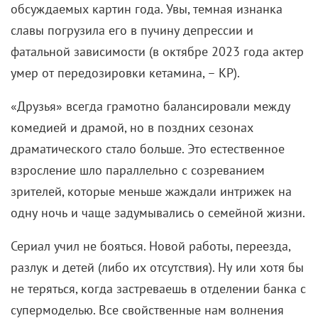
А зрители двигались вместе с ними, приобщая к
«Друзьям» подрастающие поколения. Поэтому их
аудитория никогда не старела, обретая новых
почитателей в числе тех же подписчиков Netflix.
Те, кто упрекал «Друзей» в идеализме, в чем-то