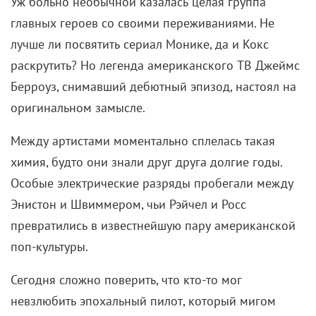
появлением Рэйчел в свадебном платье. Однако
после тестовых показов нашлись скептики,
посчитавшие изображенный там мир слишком
идеальным, а героев – оторванными от реальности.
Как бы то ни было, NBC решили взять шоу в эфир. А
заодно сократить его название до «Друзей». Группа
The Rembrandts записала песню I’ll Be There For You
(композитор Майкл Склофф стремился к музыке в
духе The Beatles), а актеры подурачились в фонтане
на студии Warner Bros. для самой узнаваемой
заставки в истории.