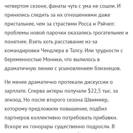
в финальном – по $1 млн.
Правда, в середине шоу NBC и Warner Bros. так
заартачились, что закрыть очередную сделку
удалось за считаные часы до дедлайна. Сценаристы
готовились к тому, что шестой сезон станет