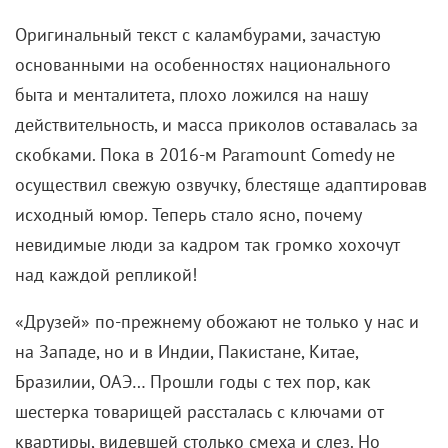
сериал остается универсальной панацеей,
поскольку вновь и вновь переносит нас в мир, где
есть настоящая любовь без грязи и подлости. Где
без конца думают, болтают, шутят о сексе, но не
опускаются до грубой похабщины. Где могут
злиться и ссориться, пакостничать и язвить, но
ненависть в свою жизнь не впускают.
В апокалиптической драме «Оставь мир позади»
2023 года привычная реальность рухнула, а юной
героине нет до этого дела: она лишь хочет
досмотреть финал любимых «Друзей». И совсем не
странно слышать знакомую песню The Rembrandts
в такой беспросветной картине. Скорее наоборот.
Приятно знать, что даже на обломках мироздания
ты никогда не будешь один.