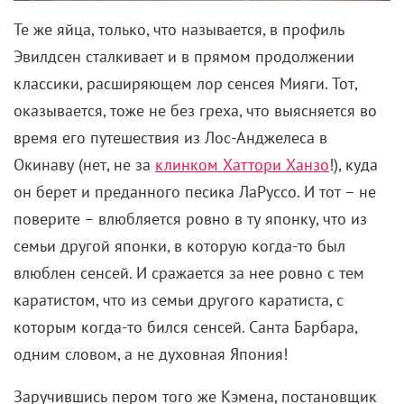
классики, расширяющем лор сенсея Мияги. Тот,
оказывается, тоже не без греха, что выясняется во
время его путешествия из Лос-Анджелеса в
Окинаву (нет, не за
клинком Хаттори Ханзо
!), куда
он берет и преданного песика ЛаРуссо. И тот – не
поверите – влюбляется ровно в ту японку, что из
семьи другой японки, в которую когда-то был
влюблен сенсей. И сражается за нее ровно с тем
каратистом, что из семьи другого каратиста, с
которым когда-то бился сенсей. Санта Барбара,
одним словом, а не духовная Япония!
Заручившись пером того же Кэмена, постановщик
дерзнул повысить ставки – ведь, по сути, на кону
нынче стояла репутация не только пацаненка, но и