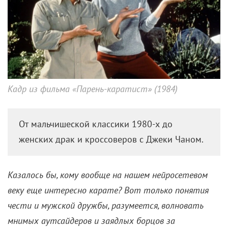
Кадр из фильма «Парень-каратист» (1984)
От мальчишеской классики 1980-х до
женских драк и кроссоверов с Джеки Чаном.
Казалось бы, кому вообще на нашем нейросетевом
веку еще интересно карате? Вот только понятия
чести и мужской дружбы, разумеется, волновать
мнимых аутсайдеров и заядлых борцов за
справедливость не перестали. Более 40 лет назад
оригинальный «Парень-каратист» прославил боевые
искусства и вечно актуальные моральные догмы,