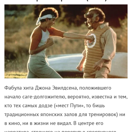
Фабула хита Джона Эвилдсена, положившего
начало саге-долгожителю, вероятно, известна и тем,
кто тех самых додзе («мест Пути», то бишь
традиционных японских залов для тренировок) ни
в кино, ни в жизни не видал. В центре его
нарратива, стоящего на перепутье спортивного
боевичка и драмы для всей семьи, крепко стоит
пацаненок Дэниэл ЛаРуссо (Ральф Маччио),