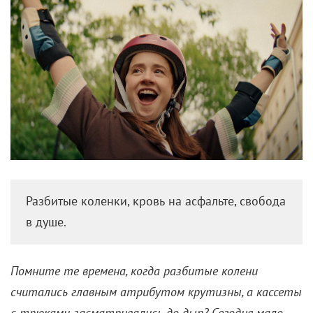
Разбитые коленки, кровь на асфальте, свобода
в душе.
Помните те времена, когда разбитые колени
считались главным атрибутом крутизны, а кассеты
с трюками засматривались до дыр? Сегодня мало
что изменилось. Скейт-культура все так же манит