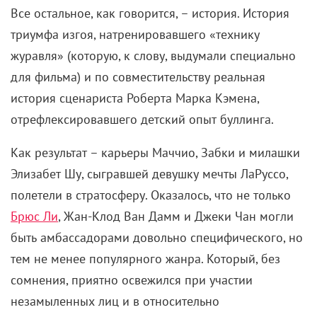
журавля» (которую, к слову, выдумали специально
для фильма) и по совместительству реальная
история сценариста Роберта Марка Кэмена,
отрефлексировавшего детский опыт буллинга.
Как результат – карьеры Маччио, Забки и милашки
Элизабет Шу, сыгравшей девушку мечты ЛаРуссо,
полетели в стратосферу. Оказалось, что не только
Брюс Ли
, Жан-Клод Ван Дамм и Джеки Чан могли
быть амбассадорами довольно специфического, но
тем не менее популярного жанра. Который, без
сомнения, приятно освежился при участии
незамыленных лиц и в относительно
изобретательной хореографии боев. И в принципе
в полюбовном следовании Эвилдсеном
небезызвестной и комплиментарно предсказуемой