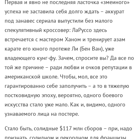
спекулятивный кроссовер: ЛаРуссо здесь
встречается с мастером Ханом и тренирует азам
карате его юного протеже Ли (Бен Ван), уже
владеющего кунг-фу. Зачем, спросите вы? Да все по
той же причине – ради любви и очков репутации в
американской школе. Чтобы, мол, все это
гарантированно себе заполучить – а то в тяжелую
постковидную эпоху, вероятно, одного боевого
искусства стало уже мало. Как и, видимо, одного
узнаваемого лица на постере.
Стало быть, солидные $117 млн сборов – при, надо
признать, солидном и рекордном для франшизы
бюджете $45 млн – не стали сюрпризом для
боссов, задумавших сию спекуляцию. Тогда как для