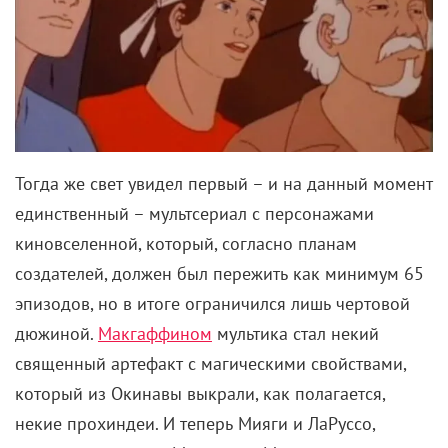
Тогда же свет увидел первый – и на данный момент
единственный – мультсериал с персонажами
киновселенной, который, согласно планам
создателей, должен был пережить как минимум 65
эпизодов, но в итоге ограничился лишь чертовой
дюжиной.
Макгаффином
мультика стал некий
священный артефакт с магическими свойствами,
который из Окинавы выкрали, как полагается,
некие прохиндеи. И теперь Мияги и ЛаРуссо,
озвученные уже не Моритой и Маччио, катаются по
белому свету от СССР до Гималайских гор, пытаясь
не допустить использования артефакта по злому-