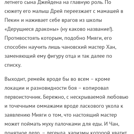
«Дерущиеся драконы» (ну каково название!).
Противостоять которым, подобно Мияги, его
способен научить лишь чановский мастер Хан,
заменяющий ему фигуру отца и так далее по
списку.
Выходит, ремейк вроде бы во всем – кроме
локации и разновидности боя – копировал
первоисточник. Бережно, с нескрываемой любовью
и точечными оммажами вроде ласкового укола к
заявлению Мияги о том, что настоящий мастер
может поймать муху палочками для еды. И Чан,
понятное дело, – легенда, харизмы которой хватит
и на то, чтобы застелить всю Великую Китайскую
стену (на ней, а также в не слишком доступном для