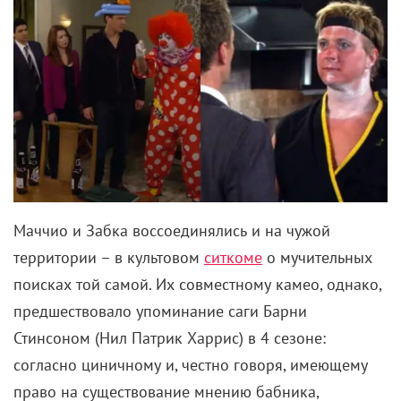
Маччио и Забка воссоединялись и на чужой
территории – в культовом
ситкоме
о мучительных
поисках той самой. Их совместному камео, однако,
предшествовало упоминание саги Барни
Стинсоном (Нил Патрик Харрис) в 4 сезоне:
согласно циничному и, честно говоря, имеющему
право на существование мнению бабника,
настоящим «парнем-каратистом» стоит считать не
ЛаРуссо, «
костлявого неудачника из Нью-Джерси,