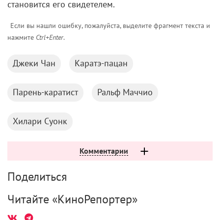
Джеки Чан
Каратэ-пацан
Парень-каратист
Ральф Маччио
Хилари Суонк
Комментарии
Поделиться
Читайте «КиноРепортер»