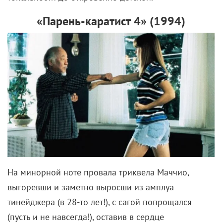
На минорной ноте провала триквела Маччио,
выгоревши и заметно выросши из амплуа
тинейджера (в 28-то лет!), с сагой попрощался
(пусть и не навсегда!), оставив в сердце
полюбившейся истории зиящую пустоту. И вот
спустя 5 лет на боевую арену зашла, решительно