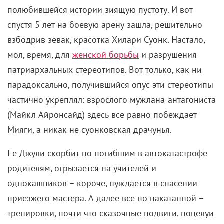
взбодрив зевак, красотка Хилари Суонк. Настало,
мол, время, для
женской борьбы
и разрушения
патриархальных стереотипов. Вот только, как ни
парадоксально, получившийся опус эти стереотипы
частично укреплял: взрослого мужлана-антагониста
(Майкл Айронсайд) здесь все равно побеждает
Мияги, а никак не суонковская драчунья.
Ее Джули скорбит по погибшим в автокатастрофе
родителям, огрызается на учителей и
однокашников – короче, нуждается в спасении
приезжего мастера. А далее все по накатанной –
тренировки, почти что сказочные подвиги, поцелуи
всему миру и хулиганам назло и, конечно же, в
теории увлекательные сражения у финальных
титров. Плюсуем к этому трафаретную арку