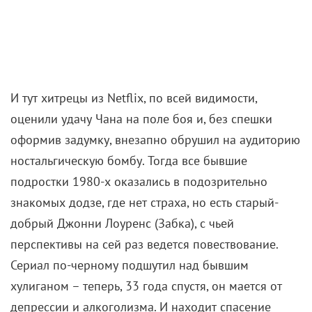
И тут хитрецы из Netflix, по всей видимости,
оценили удачу Чана на поле боя и, без спешки
оформив задумку, внезапно обрушил на аудиторию
ностальгическую бомбу. Тогда все бывшие
подростки 1980-х оказались в подозрительно
знакомых додзе, где нет страха, но есть старый-
добрый Джонни Лоуренс (Забка), с чьей
перспективы на сей раз ведется повествование.
Сериал по-черному подшутил над бывшим
хулиганом – теперь, 33 года спустя, он мается от
депрессии и алкоголизма. И находит спасение
лишь в возрождении традиций школы карате, в
стенах которой когда-то проиграл ныне успешному