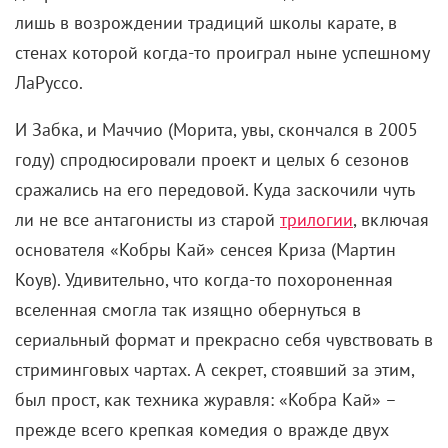
ЛаРуссо.
И Забка, и Маччио (Морита, увы, скончался в 2005
году) спродюсировали проект и целых 6 сезонов
сражались на его передовой. Куда заскочили чуть
ли не все антагонисты из старой
трилогии
, включая
основателя «Кобры Кай» сенсея Криза (Мартин
Коув). Удивительно, что когда-то похороненная
вселенная смогла так изящно обернуться в
сериальный формат и прекрасно себя чувствовать в
стриминговых чартах. А секрет, стоявший за этим,
был прост, как техника журавля: «Кобра Кай» –
прежде всего крепкая комедия о вражде двух
упрямцев, а потом уже драма о высокопарных
драках. Расслабленная интонация явно пошла
спортсменам на пользу – и нам, вне всякого