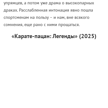
сомнения, еще рано с ними прощаться.
«Карате-пацан: Легенды» (2025)
Первая и явно не последняя ласточка «змеиного»
успеха не заставила себя долго ждать – аккурат
под занавес сериала выпустили без малого