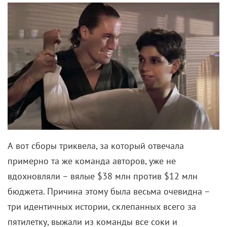
А вот сборы триквела, за который отвечала
примерно та же команда авторов, уже не
вдохновляли – вялые $38 млн против $12 млн
бюджета. Причина этому была весьма очевидна –
три идентичных истории, склепанных всего за
пятилетку, выжали из команды все соки и
энтузиазм. Даже Маччио, благодарный Эвилдсену
по гроб жизни, заявлял, что тогда ненавидел своего