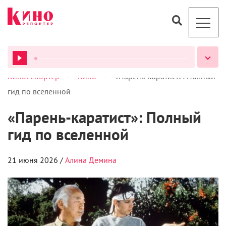
>
>
КиноРепортер
Кино
«Парень-каратист»: Полный
гид по вселенной
«Парень-каратист»: Полный
ВСЕ ПОДКАСТЫ
гид по вселенной
21 июня 2026 /
Алина Демина