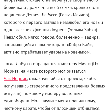
которого с первого взгляда невзлюбил его новый
одноклассник Джонни Лоуренс (Уильям Забка).
Невзлюбил, мягко говоря, болезненно – задира,
занимающийся в школе карате «Кобра Кай»,
активно отрабатывает удары на новеньком.
Тогда ЛаРуссо обращается к мистеру Мияги (Пэт
Морита, на месте которого мог оказаться
Чак Норрис
, отмахнувшийся от проекта, якобы
испугавшись стереотипного представления боевых
искусств), пожилому мастеру восточных
единоборств. Мол, научите меня правильному,
честному карате, чтобы от плохишей отбиваться.
Все остальное, как говорится, – история. История
триумфа изгоя, натренировавшего «технику