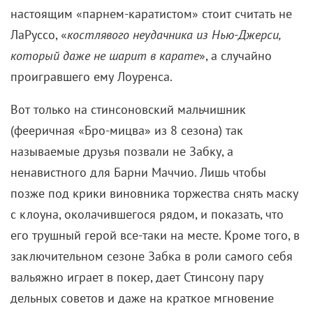
который даже не шарит в карате
», а случайно
проигравшего ему Лоуренса.
Вот только на стинсоновский мальчишник
(фееричная «Бро-мицва» из 8 сезона) так
называемые друзья позвали не Забку, а
ненавистного для Барни Маччио. Лишь чтобы
позже под крики виновника торжества снять маску
с клоуна, околачившегося рядом, и показать, что
его трушный герой все-таки на месте. Кроме того, в
заключительном сезоне Забка в роли самого себя
вальяжно играет в покер, дает Стинсону пару
дельных советов и даже на краткое мгновение
становится его свидетелем.
Если вы нашли ошибку, пожалуйста, выделите фрагмент текста и
нажмите
Ctrl+Enter
.