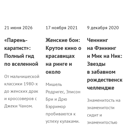
21 июня 2026
17 ноября 2021
9 декабря 2020
«Парень-
Женские бои:
Ченнинг
каратист»:
Крутое кино о
на Фэннинг
Полный гид
красавицах
и Мик на Ник:
по вселенной
на ринге и
Звезды
около
в забавном
От мальчишеской
рождественско
классики 1980-х
Мишель
челлендже
до женских драк
Родригес, Элисон
и кроссоверов с
Бри и Дрю
Знаменитость на
Джеки Чаном.
Бэрримор
знаменитости
пробиваются к
сидит и
успеху кулаками.
знаменитостью