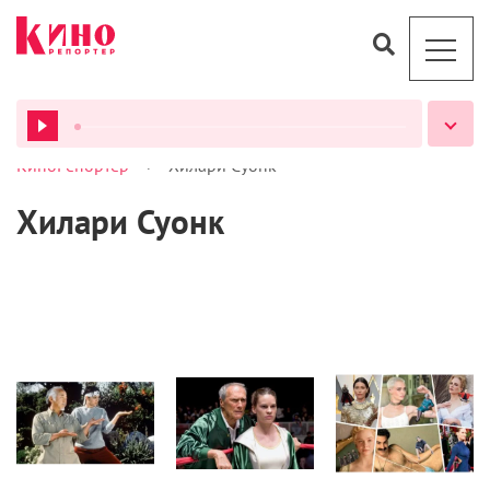
>
КиноРепортер
Хилари Суонк
ВСЕ ПОДКАСТЫ
Хилари Суонк
Кино
Статьи
Новости