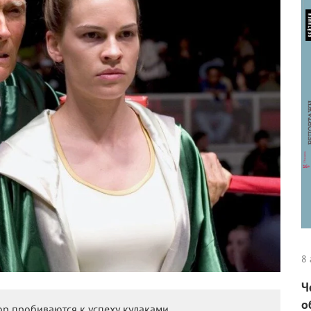
8 
Ч
о
р пробиваются к успеху кулаками.