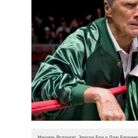
Мишель Родригес, Элисон Бри и Дрю Бэрримо