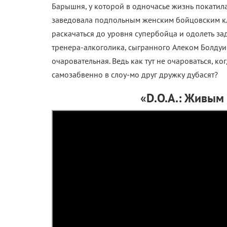
Барышня, у которой в одночасье жизнь покатилас
заведовала подпольным женским бойцовским клу
раскачаться до уровня супербойца и одолеть з
тренера-алкоголика, сыгранного Алеком Болдуи
очаровательная. Ведь как тут не очароваться, к
самозабвенно в слоу-мо друг дружку дубасят?
«D.O.A.: Живым