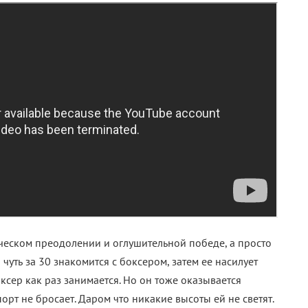
оическом преодолении и оглушительной победе, а просто
уть за 30 знакомится с боксером, затем ее насилует
оксер как раз занимается. Но он тоже оказывается
порт не бросает. Даром что никакие высоты ей не светят.