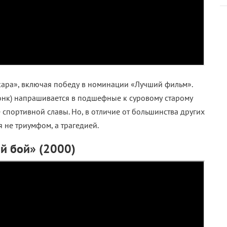
скара», включая победу в номинации «Лучший фильм».
онк) напрашивается в подшефные к суровому старому
е спортивной славы. Но, в отличие от большинства других
 не триумфом, а трагедией.
й бой» (2000)