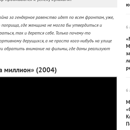
ю
ойна за гендерное равенство идет по всем фронтам, уже,
 поприща, где женщина не могла бы утвердиться и
6 
раться, так и дерется себе. Только почему-то
«
ртивному дерущихся, а не просто кого-нибудь на улице
М
ли обратить внимание на фильмы, где дамы реализуют
з
л
р
 миллион» (2004)
6 
М
«
К
П