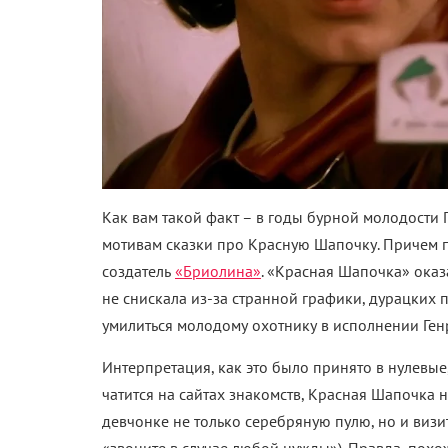
Как вам такой факт – в годы бурной молодости
мотивам сказки про Красную Шапочку. Причем п
создатель
«Бриолина»
. «Красная Шапочка» оказ
не снискала из-за странной графики, дурацких 
умилиться молодому охотнику в исполнении Ген
Интерпретация, как это было принято в нулевые
чатится на сайтах знакомств, Красная Шапочка н
девчонке не только серебряную пулю, но и визи
«звоните в случае любой нужды»). Правда, похо