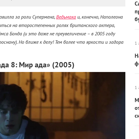
С
п
авилла за роли Супермена,
Ведьмака
и, конечно, Наполеона
б
иться на второстепенных ролях британского актера,
са Бонда (и это даже не преувеличение – в 2005 году
оснану). Но ближе к делу! Тем более что яркости и задора
1 
Н
ада 8: Мир ада» (2005)
ф
1 
М
о
с