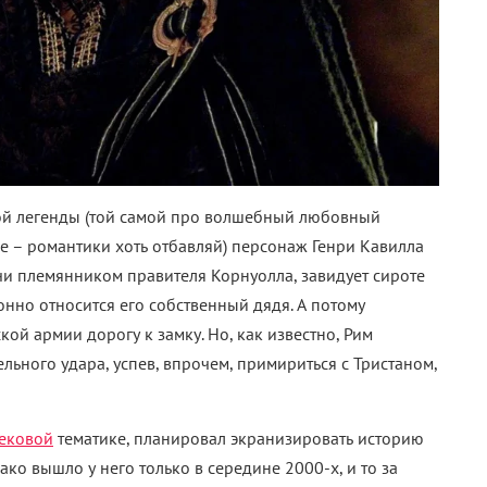
ой легенды (той самой про волшебный любовный
е – романтики хоть отбавляй) персонаж Генри Кавилла
учи племянником правителя Корнуолла, завидует сироте
онно относится его собственный дядя. А потому
ой армии дорогу к замку. Но, как известно, Рим
ельного удара, успев, впрочем, примириться с Тристаном,
ековой
тематике, планировал экранизировать историю
ко вышло у него только в середине 2000-х, и то за