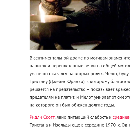
В сентиментальной драме по мотивам знаменит
напиток и переплетенные ветви на общей могил
уж точно оказался на вторых ролях. Мелот, буд
Тристану (Джеймс Франко), к которому благоскл
решается на предательство – показывает вражеск
предателям не платит, и Мелот умирает от смерт
на которого он был обижен долгие годы.
Ридли Скотт
, явно питающий слабость к
среднев
Тристана и Изольды еще в середине 1970-х. Одна