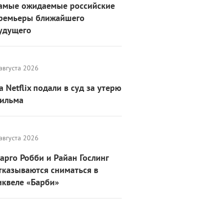
амые ожидаемые российские
ремьеры ближайшего
удущего
августа 2026
а Netflix подали в суд за утерю
ильма
августа 2026
арго Робби и Райан Гослинг
тказываются сниматься в
иквеле «Барби»