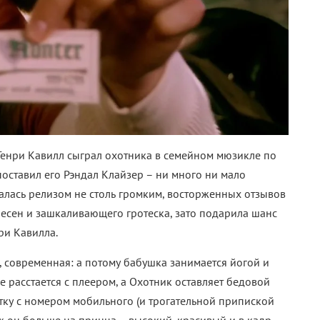
 Генри Кавилл сыграл охотника в семейном мюзикле по
оставил его Рэндал Клайзер – ни много ни мало
алась релизом не столь громким, восторженных отзывов
песен и зашкаливающего гротеска, зато подарила шанс
ри Кавилла.
, современная: а потому бабушка занимается йогой и
е расстается с плеером, а Охотник оставляет бедовой
тку с номером мобильного (и трогательной припиской
ж он больше на принца – высокий, красивый и в кадр