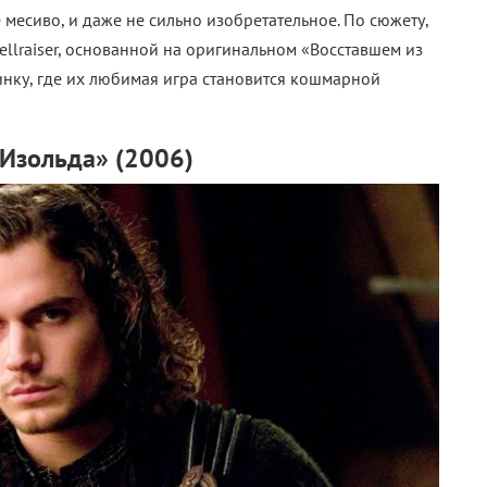
 месиво, и даже не сильно изобретательное. По сюжету,
llraiser, основанной на оригинальном «Восставшем из
инку, где их любимая игра становится кошмарной
 Изольда» (2006)