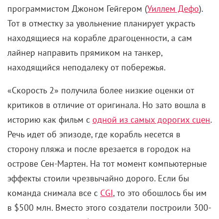
лайнер направить прямиком на танкер,
находящийся неподалеку от побережья.
«Скорость 2» получила более низкие оценки от
критиков в отличие от оригинала. Но зато вошла в
историю как фильм с
одной из самых дорогих сцен
.
Речь идет об эпизоде, где корабль несется в
сторону пляжа и после врезается в городок на
острове Сен-Мартен. На тот момент компьютерные
эффекты стоили чрезвычайно дорого. Если бы
команда снимала все с
CGI
, то это обошлось бы им
в $500 млн. Вместо этого создатели построили 300-
тонную копию корабля. При этом воссоздали
лайнер не полностью, а только две его трети, в то
время как оставшуюся часть все же доделали в
цифровом формате. Пятиминутная сцена обошлась