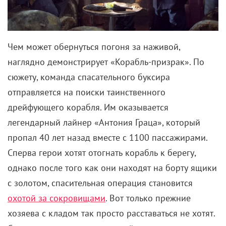
наглядно демонстрирует «Корабль-призрак». По
сюжету, команда спасательного буксира
отправляется на поиски таинственного
дрейфующего корабля. Им оказывается
легендарный лайнер «Антония Граца», который
пропал 40 лет назад вместе с 1100 пассажирами.
Сперва герои хотят отогнать корабль к берегу,
однако после того как они находят на борту ящики
с золотом, спасительная операция становится
охотой за сокровищами
. Вот только прежние
хозяева с кладом так просто расставаться не хотят.
Спасатели сталкиваются на лайнере с чем-то
сверхъестественным, а после того как они
начинают гибнуть один за другим, становится ясно,
что именно случилось с экипажем корабля полвека