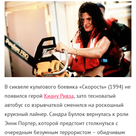
В сиквеле культового боевика «Скорость» (1994) не
появился герой
Киану Ривза
, зато тесноватый
автобус со взрывчаткой сменился на роскошный
круизный лайнер. Сандра Буллок вернулась к роли
Энни Портер, которой предстоит столкнуться с
очередным безумным террористом – обидчивым
программистом Джоном Гейгером (
Уиллем Дефо
).
Тот в отместку за увольнение планирует украсть
находящиеся на корабле драгоценности, а сам