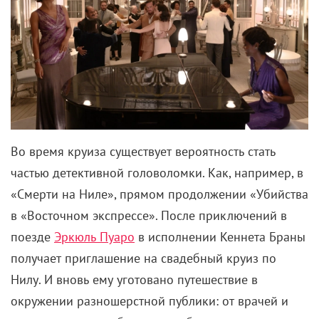
Во время круиза существует вероятность стать
частью детективной головоломки. Как, например, в
«Смерти на Ниле», прямом продолжении «Убийства
в «Восточном экспрессе». После приключений в
поезде
Эркюль Пуаро
в исполнении Кеннета Браны
получает приглашение на свадебный круиз по
Нилу. И вновь ему уготовано путешествие в
окружении разношерстной публики: от врачей и
художников до любовников и богатых
наследников. Страсти между гостями накаляются,
после чего одного из пассажиров находят
мертвым. Пуаро снова берется за расследование