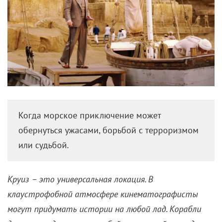
Когда морское приключение может
обернуться ужасами, борьбой с терроризмом
или судьбой.
Круиз – это универсальная локация. В
клаустрофобной атмосфере кинематографисты
могут придумать истории на любой лад. Корабли
для них представляют собой замкнутый мир, где
роскошные ужины сменяются детективными
интригами,
радийщики
становятся маркетологами,
а курортные романы оборачиваются катастрофой.