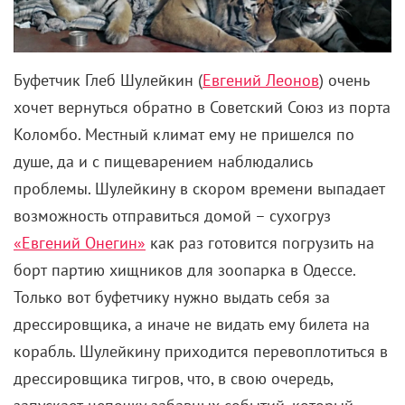
хочет вернуться обратно в Советский Союз из порта
Коломбо. Местный климат ему не пришелся по
душе, да и с пищеварением наблюдались
проблемы. Шулейкину в скором времени выпадает
возможность отправиться домой – сухогруз
«Евгений Онегин»
как раз готовится погрузить на
борт партию хищников для зоопарка в Одессе.
Только вот буфетчику нужно выдать себя за
дрессировщика, а иначе не видать ему билета на
корабль. Шулейкину приходится перевоплотиться в
дрессировщика тигров, что, в свою очередь,
запускает цепочку забавных событий, который
произойдут с экипажем и грузом «Евгения
Онегина».