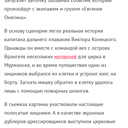
В основу сценария легла реальная история
капитана дальнего плавания Виктора Конецкого.
Однажды он вместе с командой вез с острова
Врангеля нескольких
медведей
для цирка в
Мурманске, и во время путешествия один из
хищников выбрался из клетки и устроил хаос на
борту. Загнать мишку обратно в клетку удалось
лишь с помощью пожарных шлангов.
В съемках картины участвовали настоящие
полосатые хищники. А в качестве экранных
дублеров-дрессировщиков выступили цирковые
артисты – супруги Константин Константиновский и
Маргарита Назарова. После съемок в
«Укротительнице тигров» артистка очень
привязалась к питомцу Пуршу, и он перешел под ее