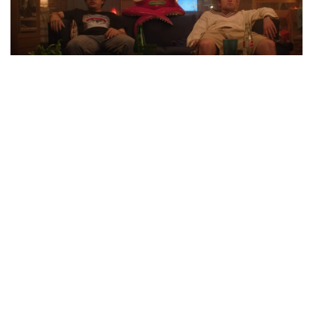
Фильм в духе молодежных комедий нулевых
со звездой «Очень странных дел».
Двое студентов после не самого удачного для них
обоих дня обнаруживают в своей комнате жестяную
коробочку с конфетками. Ну и, конечно, съедают по
одной. Но вскоре выясняют, что это были вовсе не
конфеты, а сильнодействующий препарат,
изготовленный девицей, которая жила в той же
комнате до них и увлекалась химией. Теперь им
предстоит столкнуться по очереди с шестью
побочными эффектами. Последний из которых