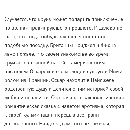
факт, что когда-нибудь захочется повторить
подобную поездку. Британцы Найджел и Фиона
явно пожалели о своем знакомстве во время
круиза со странной парой – американским
писателем Оскаром и его молодой супругой Мими
родом из Франции. Оскар находит в Найджеле
родственную душу и делится с ним историей своей
любви и ненависти. Она началась как классическая
романтическая сказка с налетом эротизма, которая
к своей кульминации перешла все грани
дозволенного. Найджел, сам того не замечая,
становится новым участником игры Оскара и Мими.
«Горькая луна»
Романа Полански
отчасти
рифмуется с его дебютной картиной «Нож в воде»