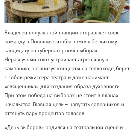
Владелец популярной станции отправляет свою
команду в Поволжье, чтобы помочь безликому
кандидату на губернаторских выборах.
Неразлучный союз устраивает агрессивную
кампанию, организуя концерты на теплоходе, берет
с собой режиссера театра и даже нанимает
«священника» для создания образа духовности.
При этом победа на выборах не стоит в планах
начальства. Главная цель – напугать соперников и
оттянуть пару процентов голосов.
«День выборов» родился на театральной сцене и
положил начало серии комедий с участием
«Квартета И». Через призму политики и фарса
зрителям показывают российскую действительность
нулевых с колоритными персонажами, гэгами и