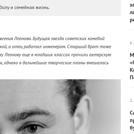
з
болу и семейная жизнь.
л
р
вгения Леонова. Будущая звезда советских комедий
6 
йкой, а отец работал инженером. Старший брат тоже
му Леонову еще в младших классах прочили актерскую
М
«
ок, однако в дальнейшие творческие планы вмешалась
К
П
2 
С
п
б