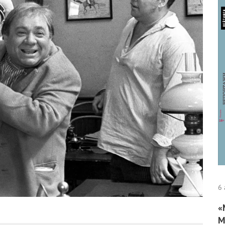
6 
«
М