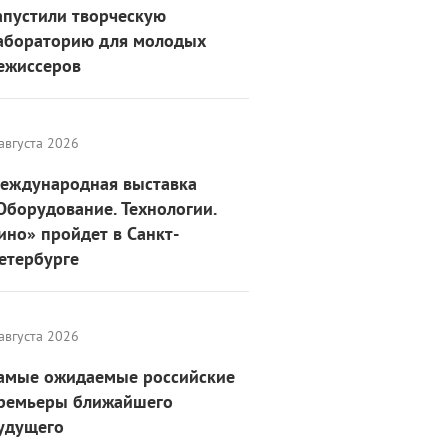
апустили творческую
абораторию для молодых
ежиссеров
августа 2026
еждународная выставка
Оборудование. Технологии.
ино» пройдет в Санкт-
етербурге
августа 2026
амые ожидаемые российские
ремьеры ближайшего
удущего