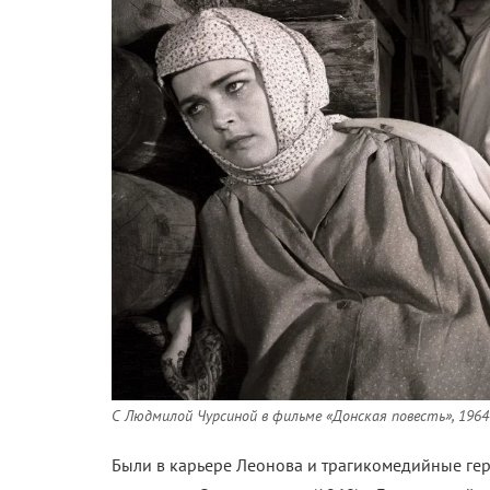
С Людмилой Чурсиной в фильме «Донская повесть», 1964
Были в карьере Леонова и трагикомедийные геро