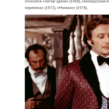
относятся «Зигзаг удачи» (1968), «Белорусский 
перемена» (1972), «Мимино» (1978).