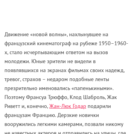
Движение «новой волны», нахлынувшее на
французский кинематограф на рубеже 1950–1960-
х, стало исчерпывающим ответом на вызов
молодежи. Юные зрители не видели в
появлявшихся на экранах фильмах своих надежд,
тревог, страхов – недаром подобные ленты
презрительно именовались «папенькиными».
Поэтому Франсуа Трюффо, Клод Шаброль, Жак
Риветт и, конечно,
Жан-Люк Годар
подарили
французам Францию. Дерзкие новички
вооружились легкими камерами, позвали никому
не известных актеров и отправились на улицы, где