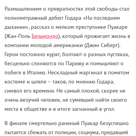
Размышлением о превратностях этой свободы стал
полнометражный дебют Годара «На последнем
дыхании», рассказ о мелком преступнике Пуакаре
(Жан-Поль
Бельмондо
), который прожигает жизнь в
компании молодой американки (Джин Сиберг).
Герои постоянно курят, болтают о разных пустяках,
бесцельно слоняются по Парижу и помышляют о
побеге в Италию. Нескладный маргинал в помятом
костюме и шляпе – таков, по мнению Годара,
символ его времени. Не самый плохой, скорее не
очень везучий человек, не сумевший найти своего
места в обществе и в итоге загнанный в угол.
В финале смертельно раненый Пуакар безуспешно
пытается сбежать от полиции, социума, предавшей