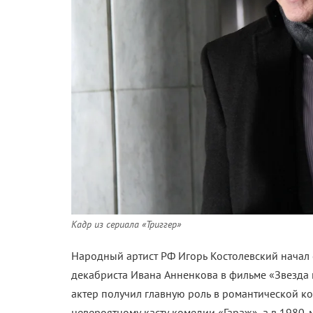
Кадр из сериала «Триггер»
Народный артист РФ
Игорь Костолевский начал 
декабриста Ивана Анненкова в фильме «Звезда п
актер получил главную роль в романтической к
невероятному касту комедии «Гараж», а в 1980