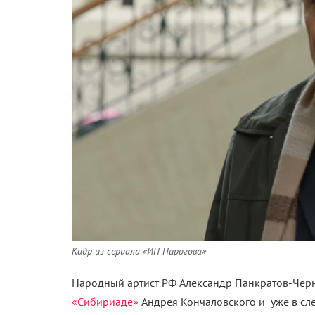
Кадр из сериала «ИП Пирогова»
Народный артист РФ Александр Панкратов-Черн
«Сибириаде»
Андрея Кончаловского и уже в сл