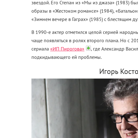
звездой. Его Степан из «Мы из джаза» (1983) б
образы в «Жестоком романсе» (1984), «Батальоны
«Зимнем вечере в Гаграх» (1985) с блестящим ду
В 1990-е актер отметился целой серией народн
чаще появляться в ролях второго плана. Но с 
сериала
«ИП Пирогова»
, где Александр Васи
подкидывающего ей проблемы.
Игорь Косто