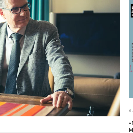
6 
«
М