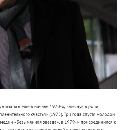
сниматься еще в начале 1970-х, блеснув в роли
ленительного счастья» (1975). Три года спустя молодой
омедии «Безымянная звезда», в 1979-м присоединился к
-м сыграл одну из главных ролей в международном