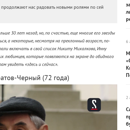
з
 продолжают нас радовать новыми ролями по сей
л
р
ьше 30 лет назад, но, по счастью, еще многие его звезды
ься, а некоторые, несмотря на преклонный возраст, по-
6 
али включать в свой список Никиту Михалкова, Инну
М
гих любимцев, которые появляются на экране до обидного
«
ам увидеть «здесь и сейчас».
К
П
атов-Черный (72 года)
2 
С
п
б