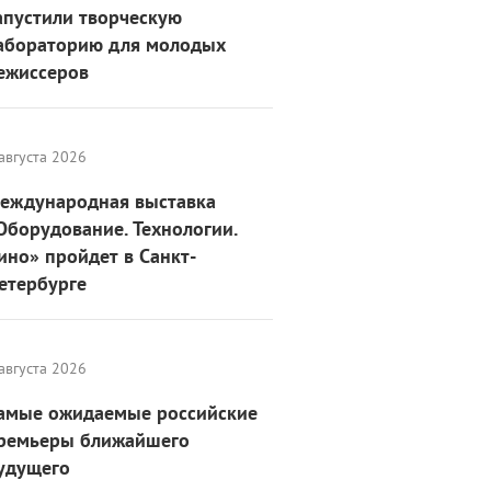
апустили творческую
абораторию для молодых
ежиссеров
августа 2026
еждународная выставка
Оборудование. Технологии.
ино» пройдет в Санкт-
етербурге
августа 2026
амые ожидаемые российские
ремьеры ближайшего
удущего