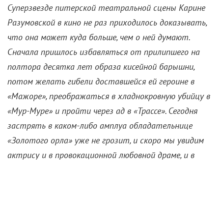
Суперзвезде питерской театральной сцены Карине
Разумовской в кино не раз приходилось доказывать,
что она может куда больше, чем о ней думают.
Сначала пришлось избавляться от прилипшего на
полтора десятка лет образа кисейной барышни,
потом желать гибели доставшейся ей героине в
«Мажоре», преображаться в хладнокровную убийцу в
«Мур-Муре» и пройти через ад в «Трассе». Сегодня
застрять в каком-либо амплуа обладательнице
«Золотого орла» уже не грозит, и скоро мы увидим
актрису и в провокационной любовной драме, и в
мистическом триллере.
Вы коренная петербурженка. Культурная столица
тягу к высокому внедряет в ДНК или мне просто