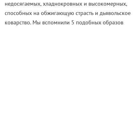
недосягаемых, хладнокровных и высокомерных,
способных на обжигающую страсть и дьявольское
коварство. Мы вспомнили 5 подобных образов
великой актрисы, один грандиознее другого, и
лишний раз восхитились, с какими мэтрами ей
доводилось работать
:
Джозеф фон Штернберг,
Альфред Хичкок, Орсон Уэллс, Билли Уайлдер…
Величие, да и только.
«Голубой ангел» (1930)