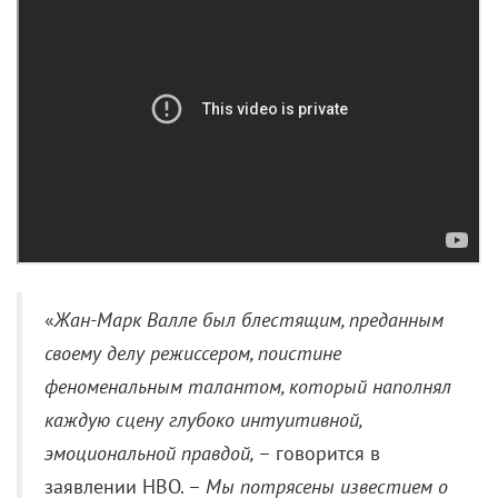
«
Жан-Марк Валле был блестящим, преданным
своему делу режиссером, поистине
феноменальным талантом, который наполнял
каждую сцену глубоко интуитивной,
эмоциональной правдой,
– говорится в
заявлении HBO. –
Мы потрясены известием о