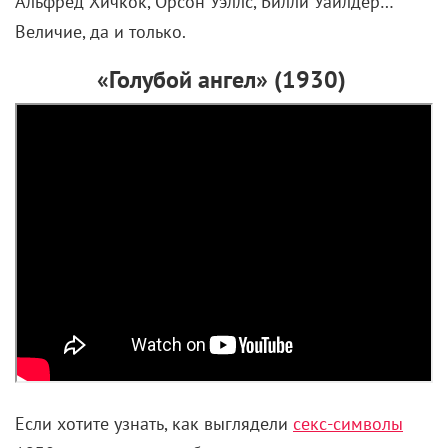
Альфред Хичкок, Орсон Уэллс, Билли Уайлдер…
Величие, да и только.
«Голубой ангел» (1930)
Если хотите узнать, как выглядели
секс-символы