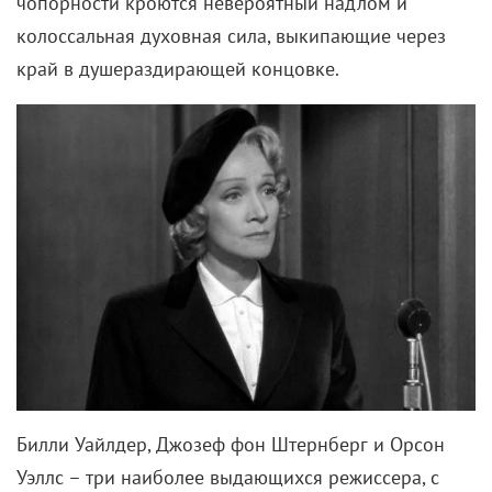
чопорности кроются невероятный надлом и
колоссальная духовная сила, выкипающие через
край в душераздирающей концовке.
Билли Уайлдер, Джозеф фон Штернберг и Орсон
Уэллс – три наиболее выдающихся режиссера, с