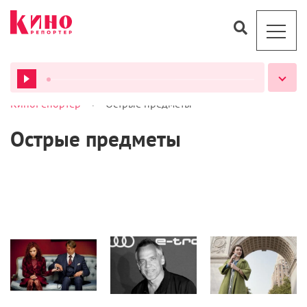
>
КиноРепортер
Острые предметы
ВСЕ ПОДКАСТЫ
Острые предметы
Кино
Кино
Статьи