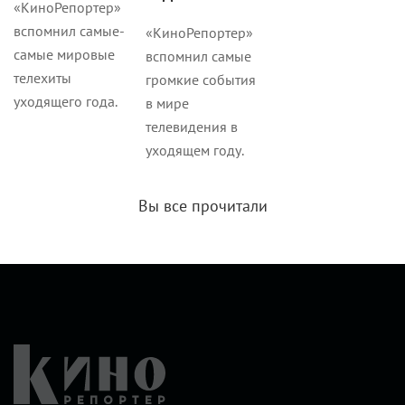
«КиноРепортер»
вспомнил самые-
«КиноРепортер»
самые мировые
вспомнил самые
телехиты
громкие события
уходящего года.
в мире
телевидения в
уходящем году.
Вы все прочитали