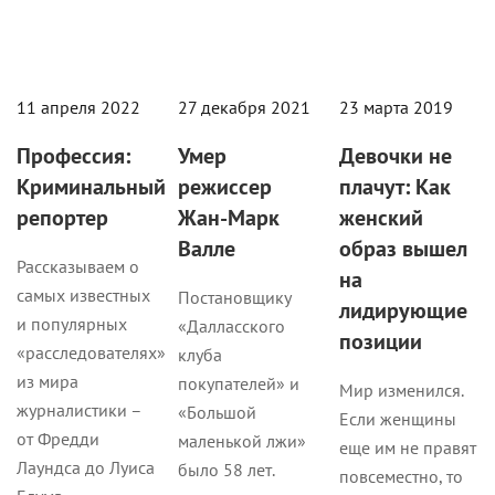
11 апреля 2022
27 декабря 2021
23 марта 2019
Профессия:
Умер
Девочки не
Криминальный
режиссер
плачут: Как
репортер
Жан-Марк
женский
Валле
образ вышел
Рассказываем о
на
самых известных
Постановщику
лидирующие
и популярных
«Далласского
позиции
«расследователях»
клуба
из мира
покупателей» и
Мир изменился.
журналистики –
«Большой
Если женщины
от Фредди
маленькой лжи»
еще им не правят
Лаундса до Луиса
было 58 лет.
повсеместно, то