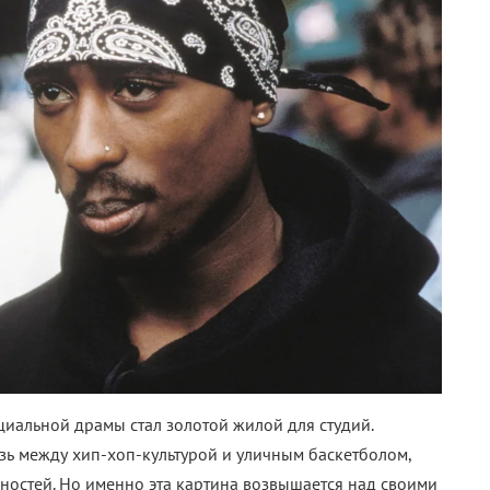
циальной драмы стал золотой жилой для студий.
ь между хип-хоп-культурой и уличным баскетболом,
остей. Но именно эта картина возвышается над своими