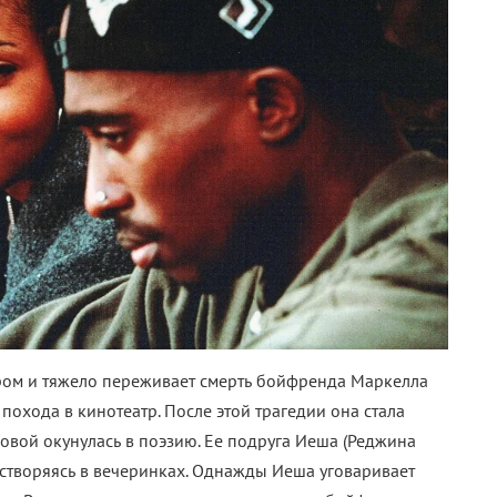
ром и тяжело переживает смерть бойфренда Маркелла
 похода в кинотеатр. После этой трагедии она стала
ловой окунулась в поэзию. Ее подруга Иеша (Реджина
растворяясь в вечеринках. Однажды Иеша уговаривает