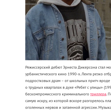
Режиссерский дебют Эрнеста Дикерсона стал м
урбанистического кино 1990-х. Лента резко о
подростковых драм – от школьных притч вроде 
о трудных кварталах в духе «Ребят с улицы» (19
бескомпромиссного криминального
триллера
. 
самую искру, из которой вскоре разгорелось пл
оголенных нервов и затаенной агрессии. Музык