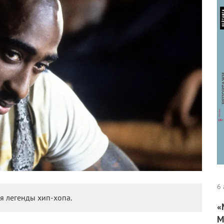
6 
 легенды хип-хопа.
«
М