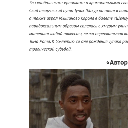
За скандальными хрониками и криминальными сво
Свой творческий путь Тупак Шакур начинал в Бал
а также играл Мышиного короля в балете «Щелкун
парадоксальным образом сплелась с хмурым уличн
материал любой тяжести, легко перехватывая вн
Тима Рота. К 55-летию со дня рождения Тупака р
трагической судьбой.
«Автор