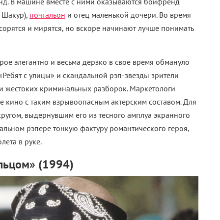
енд. В машине вместе с ними оказываются бойфренд
 Шакур),
почтальон
и отец маленькой дочери. Во время
сорятся и мирятся, но вскоре начинают лучше понимать
рое элегантно и весьма дерзко в свое время обмануло
«Ребят с улицы» и скандальной рэп-звезды зрители
 и жестоких криминальных разборок. Маркетологи
хое кино с таким взрывоопасным актерским составом. Для
кругом, выдернувшим его из тесного амплуа экранного
дальном рэпере тонкую фактуру романтического героя,
лета в руке.
льцом» (1994)