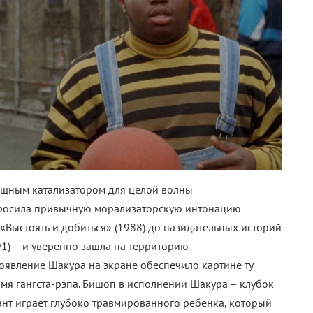
ощным катализатором для целой волны
тбросила привычную морализаторскую интонацию
«Выстоять и добиться» (1988) до назидательных историй
91) – и уверенно зашла на территорию
Появление Шакура на экране обеспечило картине ту
амя гангста-рэпа. Бишоп в исполнении Шакура – клубок
ант играет глубоко травмированного ребенка, который