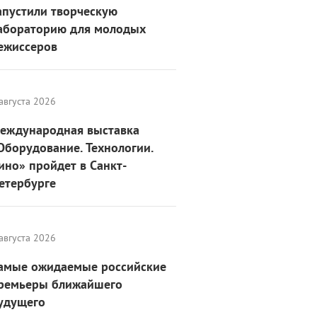
апустили творческую
абораторию для молодых
ежиссеров
августа 2026
еждународная выставка
Оборудование. Технологии.
ино» пройдет в Санкт-
етербурге
августа 2026
амые ожидаемые российские
ремьеры ближайшего
удущего