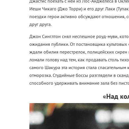
Джастис поехать с ней из Лос-Анджелеса в Окл
Иеши Чикаго (Джо Торри) и его друг Лаки (Тупак
поездки герои активно обсуждают отношения, с
друг друга.
Джон Синглтон снял неспешное роуд-муви, кото
ожидания публики. От постановщика культовых 
ждали обилия перестрелок, полицейских сирен
ломали голову над тем, как продавать столь ти
самого Шакура эта история стала спасательным 
отморозка. Студийные боссы разглядели в скан
способного удерживать внимание зала без писто
«Над ко