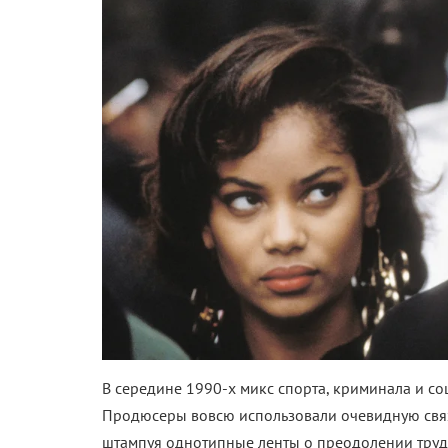
В середине 1990-х микс спорта, криминала и со
Продюсеры вовсю использовали очевидную связ
штампуя однотипные ленты о преодолении трудн