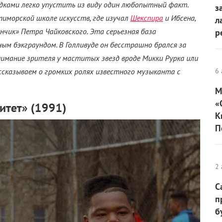
дками легко упустить из виду один любопытный факт.
з
тиморской школе искусств, где изучал
Шекспира
и Ибсена,
л
чик» Петра Чайковского. Эта серьезная база
р
ым бэкграундом. В Голливуде он бесстрашно брался за
имание зрителя у маститых звезд вроде Микки Рурка или
ассказываем о громких ролях известного музыканта с
6 
М
«
итет» (1991)
К
П
2 
С
п
б