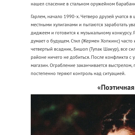
нашел спасение в стальном оружейном барабан
Гарлем, начало 1990-х. Четверо друзей учатся в 
местными хулиганами и пытаются заработать ува
диджеем и готовится к музыкальному конкурсу. 
думает о будущем. Стил (Жермен Хопкинс) часто
четвертый всадник, Бишоп (Тупак Шакур), все си
районе ничего не добиться. После конфликта с 
магазин. Ограбление заканчивается выстрелом, п
постепенно теряют контроль над ситуацией.
«Поэтичная