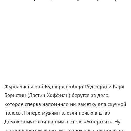
Журналисты Боб Вудворд (Роберт Редфорд) и Карл
Бернстин (Дастин Хоффман) берутся за дело,
которое сперва напомнило им заметку для скучной
полосы. Пятеро мужчин влезли ночью в штаб
Демократической партии в отеле «Уотергейт». Ну
влезли и влезли, мало ли странных людей носит по