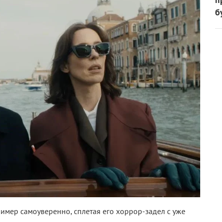
б
имер самоуверенно, сплетая его хоррор-задел с уже