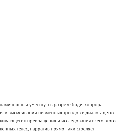
инамичность и уместную в разрезе боди-хоррора
бя в высмеивании низменных трендов в диалогах, что
живающего» превращения и исследования всего этого
женных телес, нарратив прямо-таки стреляет