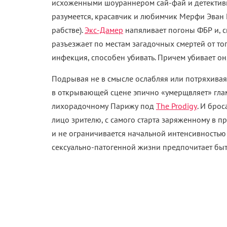
исхоженными шоураннером сай-фай и детективн
разумеется, красавчик и любимчик Мерфи Эван П
рабстве).
Экс-Дамер
напяливает погоны ФБР и, с
разъезжает по местам загадочных смертей от тог
инфекция, способен убивать. Причем убивает он
Подрывая не в смысле ослабляя или потряхивая, 
в открывающей сцене эпично «умерщвляет» гла
лихорадочному Парижу под
The Prodigy
. И брос
лицо зрителю, с самого старта заряженному в п
и не ограничивается начальной интенсивностью
сексуально-патогенной жизни предпочитает быт