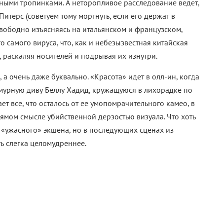
ыми тропинками. А неторопливое расследование ведет,
итерс (советуем тому моргнуть, если его держат в
вободно изъясняясь на итальянском и французском,
о самого вируса, что, как и небезызвестная китайская
, раскаляя носителей и подрывая их изнутри.
а очень даже буквально. «Красота» идет в олл-ин, когда
мурную диву Беллу Хадид, кружащуюся в лихорадке по
ает все, что осталось от ее умопомрачительного камео, в
рямом смысле убийственной дерзостью визуала. Что хоть
 «ужасного» экшена, но в последующих сценах из
ь слегка целомудреннее.