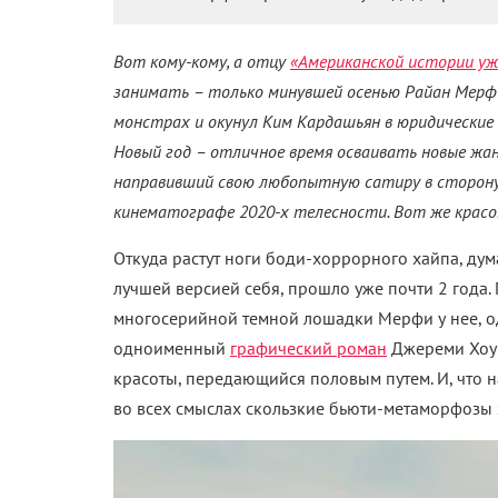
Вот кому-кому, а отцу
«Американской истории уж
занимать – только минувшей осенью Райан Мерфи
монстрах и окунул Ким Кардашьян в юридические
Новый год – отличное время осваивать новые жанр
направивший свою любопытную сатиру в сторону
кинематографе 2020-х телесности. Вот же красо
Откуда растут ноги боди-хоррорного хайпа, дума
лучшей версией себя, прошло уже почти 2 года.
многосерийной темной лошадки Мерфи у нее, од
одноименный
графический роман
Джереми Хоун
красоты, передающийся половым путем. И, что н
во всех смыслах скользкие бьюти-метаморфозы 