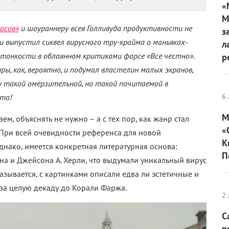
«
М
асов»
и шоураннеру всея Голливуда продуктивности не
з
 выпустил сиквел вирусного тру-крайма о маньяках-
л
 тонкости в облаянном критиками фарсе «Все честно».
р
ы, как, вероятно, и подумал властелин малых экранов,
 такой омерзительной, но такой почитаемой в
та!
6 
М
ем, объяснять не нужно – а с тех пор, как жанр стал
«
 При всей очевидности референса для новой
К
нако, имеется конкретная литературная основа:
П
а и Джейсона А. Херли, что выдумали уникальный вирус
азывается, с картинками описали едва ли эстетичные и
за целую декаду до Корали Фаржа.
2 
С
п