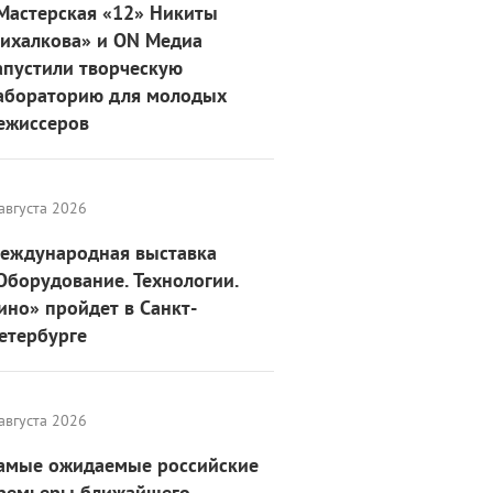
Мастерская «12» Никиты
ихалкова» и ON Медиа
апустили творческую
абораторию для молодых
ежиссеров
августа 2026
еждународная выставка
Оборудование. Технологии.
ино» пройдет в Санкт-
етербурге
августа 2026
амые ожидаемые российские
ремьеры ближайшего