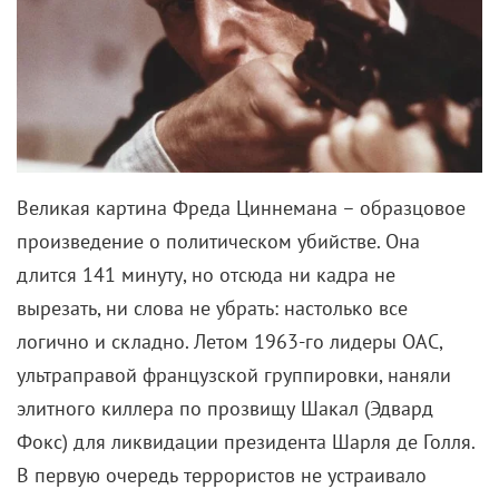
под лестницей и не позволяют нормально
контактировать с внешним миром. А еще у него
была бы еженедельная рубрика «выведи тетю
Петунию».
Потому что кое-какие магические способности у
мальчика уже проявлялись, а у взрослой
родственницы буквально в глазах темнело уже от
одного слова «магия». И даже не обсуждается, что
пацан уже имел бы солидный капитал, веди он
соцсети. Другой вопрос, что доходом
распоряжались бы вредные родственники – до
самого его совершеннолетия (а это уж ни в какие
ворота).
Жестокое обращение с детьми