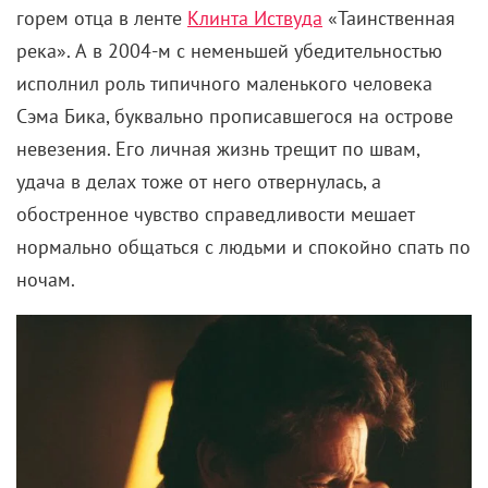
В наше время сотрудники органов опеки еще до
11-летия вырвали бы маленького Поттера из лап
коварных Дурслей – стоило только раз заикнуться
о ситуации в соцсетях. Ну или достаточно
чрезвычайно озабоченных соседей, чтобы
сообщить, что мальчика-то у них два, а выходит на
улицу только один.
Конечно, это еще не все. В какой-то момент