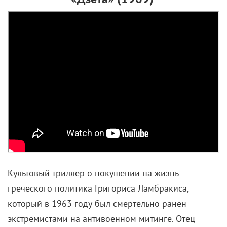
Харрисоном Фордом
в роли деспотичного
полковника вообще шутки плохи.
Смотрите также:
«Дикий, дикий Запад» (1999) –
худшая роль в карьере Уилла Смита, как он сам
чистосердечно признался, зато имеются
Сальма Хайек
в откровенном платье, огромный
робот-паук и Кеннет Брана на четырех
механических ногах.
Если вы нашли ошибку, пожалуйста, выделите фрагмент текста и
нажмите
Ctrl+Enter
.
Джонни Депп
Дэниэл Крэйг
Михаил Боярский