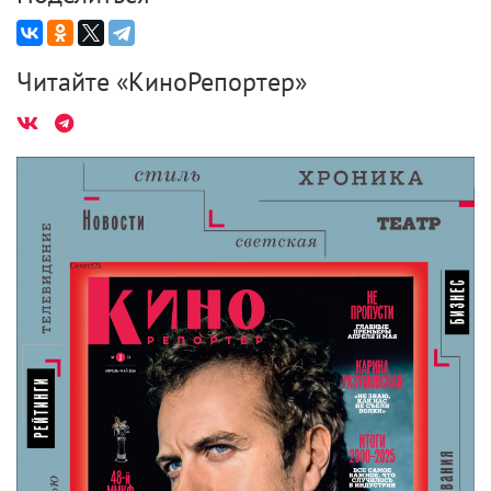
золото. Эх, сколько страданий принесли эти мечты
о вечной жизни и безграничном богатстве. Само
осознание, что эта вещь существует, тревожит умы
миллионов. А как же принятие своего пути,
возраста, статуса и так далее?
Это как с Барби: токсичный недостижимый идеал.
Все было бы хорошо, если бы волшебники не
парились о бессмертии (включая сумасшедшего де-
Морта) и жили себе в осознанности и принятии. Но
нет! Камешек нужен всем. Когда Дамблдор
забирает его у Гарри, как вы думаете, что он с ним
потом делает?.. То-то же.
Если вы нашли ошибку, пожалуйста, выделите фрагмент текста и
нажмите
Ctrl+Enter
.