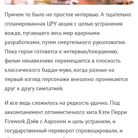
Вы хоть помните, сколько раз Дамблдор сливался и
снимал с себя ответственность? Мол, Гарри, у тебя
свой путь, ты давай там как-нибудь сам. И
философский камень найди, и Волан-де-Морта