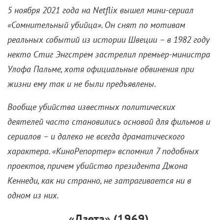
В основе фильма Джона Фавро – одноименный
графический роман с гениальной в своей простоте
идеей. Берем классический вестерн-сеттинг с
ковбоями, индейцами, грабителями, салунами,
раскаленными скалами и добавляем в него нечто
чужеродное, странное, чего здесь не могло быть ни
при каких обстоятельствах.
А в результате получаем нестандартный кросс-
жанровый блокбастер о столкновении суровых
мужчин на лошадях с зловредными пришельцами.
Все это чересчур серьезно, конечно, но с Крэйгом и