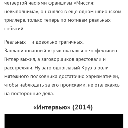
Ну и главное правило Хогвартса. Особенных
мальчиков и девочек – то есть волшебников –
ссылают в специальное место, где их учат магии.
Никакой инклюзии: Хогвартс только для магов.
Причем очень часто нечистокровные маги – не
только в
школе волшебства
– сталкиваются с
буллингом и слышат обидное ругательство
«грязнокровка».
А тем, у кого не проявились волшебные
способности, даже шанса не дают! За такое
Хогвартс уже давно словил бы волну хейта и
отписок под бурное скандирование: «Дайте шанс
маглам, они не хуже!»