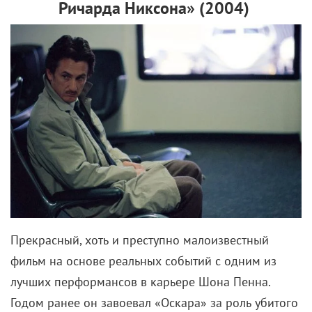
отдельно и подвергался всяческим насмешкам со
стороны дяди и тети. И – естественно! –
издевательствам со стороны кузена.
Более того, когда пришло время отправиться в
Школу магии и волшебства, приемные родители
всячески скрывали от Гарри как письменное
приглашение, так и его реальное происхождение.
При этом магическое сообщество прекрасно знало,
где обитает бедный мальчик, и сложа руки ожидало
дня икс, чтобы заявить о себе.