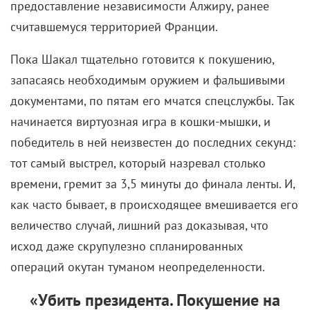
Семейство Дурслей хоть и пообещало присмотреть
за маленьким Гарри, но делало это из рук вон
плохо. Бедняга тусовался под лестницей, ел