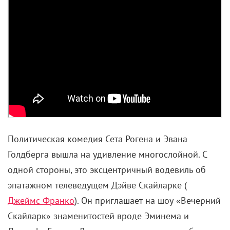
Учителя без рекомендаций
Профессор Квирелл и так-то был не шибко
хорошим преподавателем: магических существ он
боялся как огня. Но кто бы мог подумать, что он