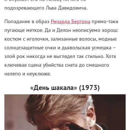
Вы помните Гарри в 11 лет? Да у него же ни одного
друга не было! Ни переписки по почте, ни общения
с кузеном: настоящее затворничество. В наше
время общество вынесло бы Гарри какой-нибудь
диагноз.
Живи Поттер теперь, он бы уже вовсю вел тикток,
жалуясь на своих «предков», которые держат его