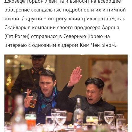
еще и Волан-де-Морта под чалмой носил? В
Хогвартс, который славится своей защитой,
проникло зло, а никто и глазом не моргнул.
Другой вопрос – мистер
Северус Снегг
. Он же
просто монстр! Постоянно отпускает токсичные
комментарии по поводу действий Поттера и его
друзей, подкалывает, наказывает, снимает очки
Гриффиндору ни за что. В общем, хейтит по полной.
И ему никто не мешает, даже Дамблдор.
И ладно еще эти странные учителя: завхоз Филч – и
тот хамит ученикам, то и дело пытаясь их уличить в
воображаемых непотребствах.
Безответственный руководитель