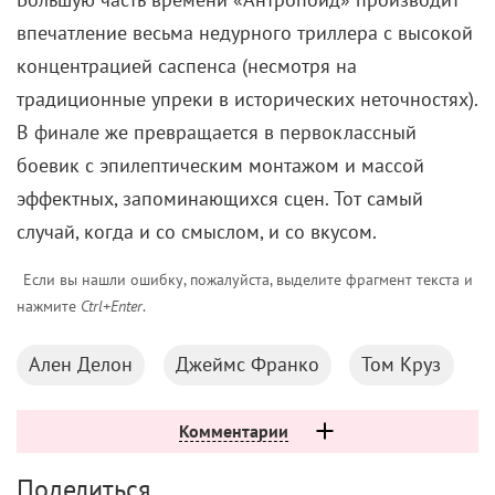
не намекает. Такое вот средневековье.
Культ богатства и бессмертия
Главный герой фильма – философский камень,
который вывел некогда волшебник по имени
Николас Фламель. Он дарует своему обладателю
бессмертие и способен обращать любой металл в