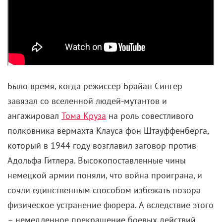
Рубеус, конечно, добрый малый, но его эти вечные
дракончики, паучки, гиппогрифы на заднем дворе
– с ними может произойти все что угодно. Кстати,
как-то раз «что угодно» случилось, и Клювокрыла
собрались казнить за то, что бедняжечка Малфой
поцарапался об его клюв («Гарри Поттер и узник
Азкабана»). Эх, как бы негодовало зеленое
сообщество от такой истории!