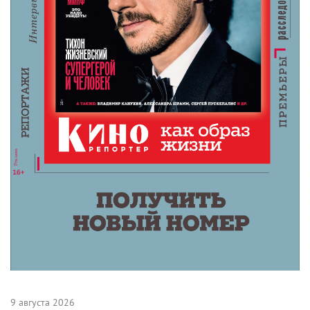
Гарри Поттер и философский камень
Комментарии
Поделиться
Читайте «КиноРепортер»
9 августа 2026
Американская «Игра в кальмара» отменяется