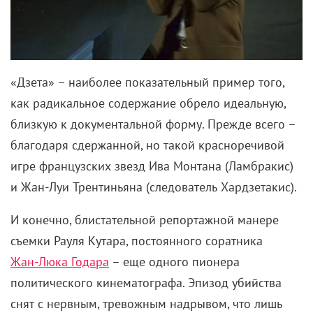
8 августа 2026
Лука Гуаданьино получит награду за вклад в
кинематограф
8 августа 2026
Чемпионат «АртМастерс» объявил
победителей юниорского сезона
Гарри Поттер против новой
этики
4 ноября 2021 /
Инесе Понелис