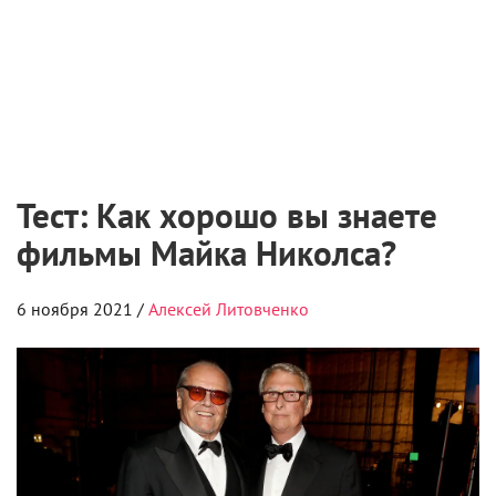
ПОЛУЧИТЬ
ЖУРНАЛ
КИНОРЕПОРТЕР
Find us on
Vkontakte
Find us on
Youtube
Мнение редакции может не совпадать с мнением авторов.
© 2026 Кинорепортер. Все права защищены.