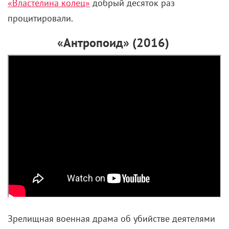
победи, и чтоб в квиддич играл, и правила не
нарушал. И если что, обо всем мне рассказывай!
Словом, такой себе директор. Мальчику 11 лет, а он
взрослые проблемы решает.
Нет бы заранее предупредить о разнообразных
подлянках де-Морта, он же давным-давно живет,
этот бородатый мудрец. Увы, Гарри до всего
приходится додумываться самому.
Нетерпимость