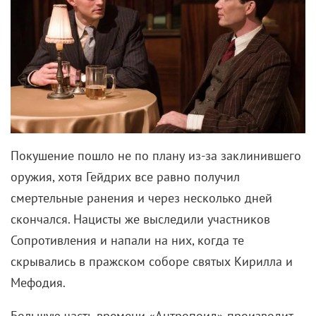
А после всей этой ситуации с Поттером его
родителей, как и Долгопупсов, увековечили бы в
бронзе где-то в центре Лондона (на месте
Нельсона) – но так, чтобы маглы не могли увидеть.
Травмирующий опыт
Поттер так часто бросается кого-то спасать, что
нельзя не заподозрить другую травму:
непреодолимое чувство вины, которое ему
внушило магическое сообщество. Еще бы:
«мальчик, который выжил» – именно из-за него
Волан-де-Морт регулярно наведывается в Хогвартс,
истребляя по пути всех подряд. Гарри бы с этим
вопросиком к психологу, но ему на это даже никто