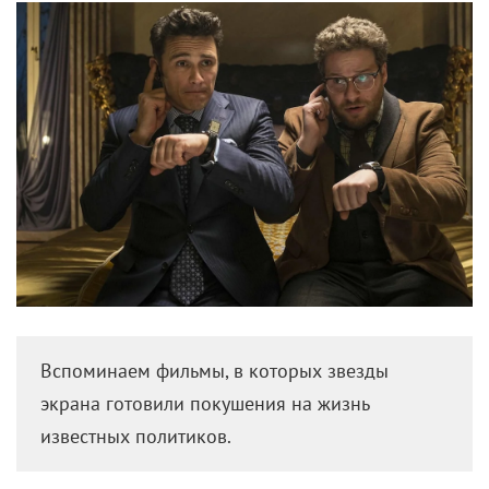
понадобилось в этой Богом забытой дыре. Вскоре
безымянный путник добредает до городка
Абсолюшен, где тайное частично становится явным.
Мы узнаем, что герой – преступник, разыскиваемый
за добрый десяток преступлений. И он же
оказывается единственным, кто в силах помочь
местным жителям дать отпор…
инопланетным захватчикам
.