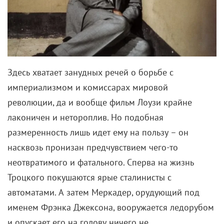
самоидентификацией. Сказали ему:
«Ты волшебник»
– и он порадовался. Внутренний
конфликт исчерпан.
Выйди этот фильм теперь, кто-нибудь (несколько
миллионов кого-нибудь) бы спросил, почему
главная героиня не Гермиона или почему Поттер
не темнокожий. В общем, социальный отклик был
бы гораздо более негативным, чем в далеком
2001-м. А так – Гарри совершенно обычный
мальчик, такой же как и все, и не представляет ни
одно из меньшинств. Даром что волшебник.
Социальная изоляция