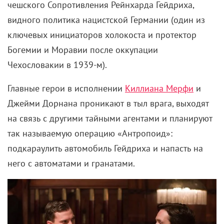
Волан-де-Морт – настоящий ксенофоб. Несмотря
на то, что он сам нечистокровный волшебник,
мистер де-Морт организовал преступную
группировку (Пожиратели смерти) и приступил к
истреблению «метисов». Конечно, дело было не
только в этом. Но так сказать расовая
несправедливость вызвала бы такой мощный
протест, что этого злого дядю бы раскрестражили
на части без его участия. Разъяренная толпа может
все.