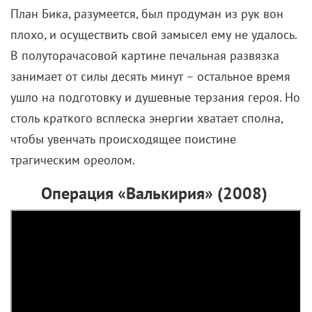
волшебника, но особенно рад этому побегу
бедняга Гарри. Еще непонятно, что чудеснее – сам
Хогвартс или отсутствие в нем Дурслей. Однако не
все так просто: юных магов на каждом шагу
поджидают опасности. Вы видели, на какую высоту
поднимаются
метлы на физкультуре
? А эта Гремучая
ива – она же может в два счета сломать руку!
Лестницы перемещаются, картины разговаривают,
из стены выпрыгивают привидения… И это еще мы
не вспоминаем тролля в женском туалете, Цербера
в подземелье и разнообразных питомцев Хагрида.