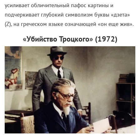
Как классическая детская сказка о
волшебниках противоречит современным
социальным нормам.
Осторожно, сейчас у вас сведет олдскулы. Фильм
«Гарри Поттер и философский камень»
вышел 20
лет назад! 4 ноября 2001 года состоялась премьера
долгожданной экранизации книги Джоан К. Роулинг, с
которой росло не одно поколение детей. Со всех
сторон уже рассмотрел мир эту историю и всячески
к ней примерился, строя разнообразные теории
относительно подтекста детской книжки. Мы