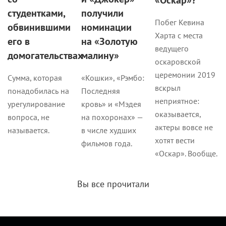
студентками,
получили
Побег Кевина
обвинившими
номинации
Харта с места
его в
на «Золотую
ведущего
домогательствах
малину»
оскаровской
церемонии 2019
Сумма, которая
«Кошки», «Рэмбо:
вскрыл
понадобилась на
Последняя
неприятное:
урегулирование
кровь» и «Мэдея
оказывается,
вопроса, не
на похоронах» —
актеры вовсе не
называется.
в числе худших
хотят вести
фильмов года.
«Оскар». Вообще.
Вы все прочитали