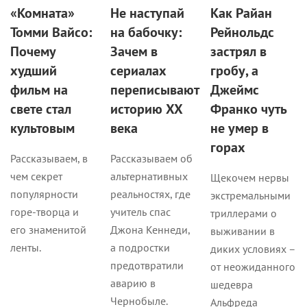
«Комната»
Не наступай
Как Райан
Томми Вайсо:
на бабочку:
Рейнольдс
Почему
Зачем в
застрял в
худший
сериалах
гробу, а
фильм на
переписывают
Джеймс
свете стал
историю XX
Франко чуть
культовым
века
не умер в
горах
Рассказываем, в
Рассказываем об
чем секрет
альтернативных
Щекочем нервы
популярности
реальностях, где
экстремальными
горе-творца и
учитель спас
триллерами о
его знаменитой
Джона Кеннеди,
выживании в
ленты.
а подростки
диких условиях –
предотвратили
от неожиданного
аварию в
шедевра
Чернобыле.
Альфреда