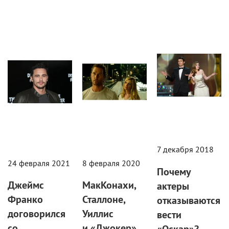
Кино
Кино
Статьи
7 декабря 2018
24 февраля 2021
8 февраля 2020
Почему
Джеймс
МакКонахи,
актеры
Франко
Сталлоне,
отказываются
договорился
Уиллис
вести
со
и «Джокер»
«Оскар»?