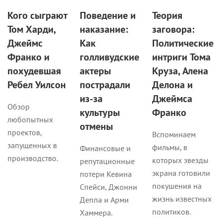
Кого сыграют
Поведение и
Теория
Том Харди,
наказание:
заговора:
Джеймс
Как
Политические
Франко и
голливудские
интриги Тома
похудевшая
актеры
Круза, Алена
Ребел Уилсон
пострадали
Делона и
из-за
Джеймса
Обзор
культуры
Франко
любопытных
отмены
проектов,
Вспоминаем
запущенных в
фильмы, в
Финансовые и
производство.
которых звезды
репутационные
экрана готовили
потери Кевина
покушения на
Спейси, Джонни
жизнь известных
Деппа и Арми
политиков.
Хаммера.