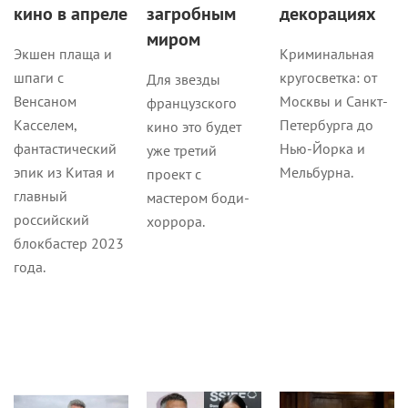
кино в апреле
загробным
декорациях
миром
Экшен плаща и
Криминальная
шпаги с
кругосветка: от
Для звезды
Венсаном
Москвы и Санкт-
французского
Касселем,
Петербурга до
кино это будет
фантастический
Нью-Йорка и
уже третий
эпик из Китая и
Мельбурна.
проект с
главный
мастером боди-
российский
хоррора.
блокбастер 2023
года.
Интервью
Новости
Кино