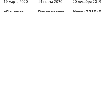
19 марта 2020
14 марта 2020
20 декабря 2019
«Я и сама
Руководство
Итоги 2019: 9
немного
к действию:
главных
анархистка»:
Чем третий
событий в
Интервью
сезон «Мира
мире шоу-
Тэнди Ньютон
Дикого
бизнеса
о новом
Запада»
Свадьба Собчак и
сезоне «Мира
отличается
Богомолова,
Дикого
от предыдущих
разрыв Купера и
Запада» и
Шейк, новый
Рассказываем
будущем
союз Петрова и
о продолжении
человечества
Милославской,
фантастического
навязчивый
сериала HBO про
Исполнительница
Моби, распутная
восстание
роли робота
Асмус и вечно
роботов и
Мэйв рассказала
молодая
будущее, в