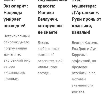
Экзюпери»:
красота:
мушкетера:
Надежда
Моника
Д’Артаньян».
умирает
Беллуччи,
Руки прочь от
последней
которую вы
классики,
не знаете
канальи!
Нетривиальный
байопик, умело
Десять
Венсан Кассель,
погружающий
любопытных
Ева Грин и Луи
зрителя во
фактов об
Гаррель в
внутренний мир
ослепительной
эффектной, но
автора
итальянской
бредовой
«Маленького
звезде.
отсебятине по
принца».
мотивам
знаменитого
романа.