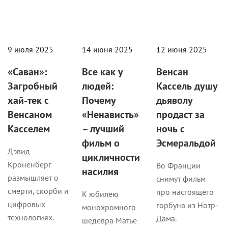
9 июля 2025
14 июня 2025
12 июня 2025
«Саван»:
Все как у
Венсан
Загробный
людей:
Кассель душу
хай-тек с
Почему
дьяволу
Венсаном
«Ненависть»
продаст за
Касселем
– лучший
ночь с
фильм о
Эсмеральдой
Дэвид
цикличности
Кроненберг
Во Франции
насилия
размышляет о
снимут фильм
смерти, скорби и
про настоящего
К юбилею
цифровых
горбуна из Нотр-
монохромного
технологиях.
Дама.
шедевра Матье