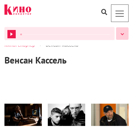
>
КиноРепортер
Венсан Кассель
ВСЕ ПОДКАСТЫ
Венсан Кассель
Кино
Кино
Кино