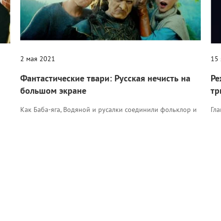
2 мая 2021
15
Фантастические твари: Русская нечисть на
Ре
большом экране
тр
Как Баба-яга, Водяной и русалки соединили фольклор и
Гл
CGI.
из
м,
Новости