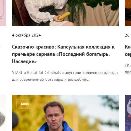
4 октября 2024
26
я
Сказочно красиво: Капсульная коллекция к
Кл
премьере сериала «Последний богатырь.
се
Наследие»
«Ки
пр
START и Beautiful Criminals выпустили коллекцию одежды
для современных богатырш и волшебниц.
Кино