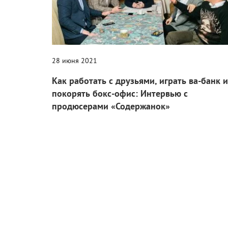
28 июня 2021
Как работать с друзьями, играть ва-банк и
покорять бокс-офис: Интервью с
продюсерами «Содержанок»
«КиноРепортер» встретился с четверкой продюсеров 
компании Yellow, Black and White – Денисом Жалински
Виталием Шляппо, Эдуардом Илояном и Алексеем
Троцюком.
Кино