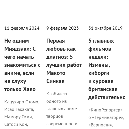
11 февраля 2024
9 февраля 2023
31 октября 2019
Не одним
Первая
5 главных
Миядзаки: С
любовь как
фильмов
чего начать
диагноз: 5
недели:
знакомиться с
лучших работ
Измены,
аниме, если
Макото
киборги
на слуху
Синкая
и суровая
только Хаяо
британская
К юбилею
действительнос
одного из
Кацухиро Отомо,
главных аниме-
Исао Такахата,
«КиноРепортер» —
творцов
Мамору Осии,
о «Терминаторе»,
современности
Сатоси Кон,
«Верности»,