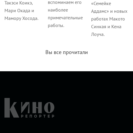
вспоминаем его
Такэси Коикэ,
«Семейке
наиболее
Мари Окада и
Аддамс» и новых
примечательные
Мамору Хосода.
работах Макото
работы.
Синкая и Кена
Лоуча.
Вы все прочитали