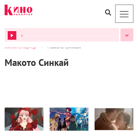
>
КиноРепортер
Макото Синкай
ВСЕ ПОДКАСТЫ
Макото Синкай
Статьи
Кино
Кино