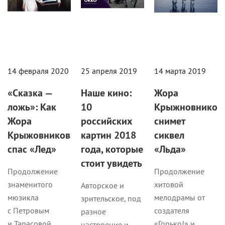
14 февраля 2020
25 апреля 2019
14 марта 2019
«Сказка —
Наше кино:
Жора
ложь»: Как
10
Крыжновников
Жора
российских
снимет
Крыжовников
картин 2018
сиквел
спас «Лед»
года, которые
«Льда»
стоит увидеть
Продолжение
Продолжение
знаменитого
хитовой
Авторское и
мюзикла
мелодрамы от
зрительское, под
с Петровым
создателя
разное
и Тарасовой,
«Горько!» и
настроение и