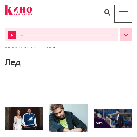
>
КиноРепортер
Лед
ВСЕ ПОДКАСТЫ
Лед
Кино
Статьи
Кино