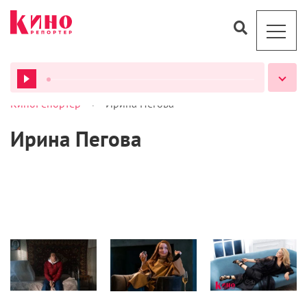
>
КиноРепортер
Ирина Пегова
ВСЕ ПОДКАСТЫ
Ирина Пегова
Кино
Кино
Культура