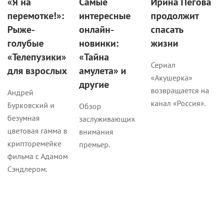
«Я на
Самые
Ирина Пегова
перемотке!»:
интересные
продолжит
Рыже-
онлайн-
спасать
голубые
новинки:
жизни
«Телепузики»
«Тайна
Сериал
для взрослых
амулета» и
«Акушерка»
другие
возвращается на
Андрей
канал «Россия».
Бурковский и
Обзор
безумная
заслуживающих
цветовая гамма в
внимания
крипторемейке
премьер.
фильма с Адамом
Сэндлером.
Кино
Кино
Новости