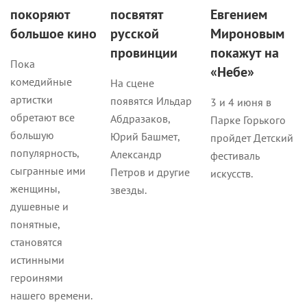
покоряют
посвятят
Евгением
большое кино
русской
Мироновым
провинции
покажут на
Пока
«Небе»
комедийные
На сцене
артистки
появятся Ильдар
3 и 4 июня в
обретают все
Абдразаков,
Парке Горького
большую
Юрий Башмет,
пройдет Детский
популярность,
Александр
фестиваль
сыгранные ими
Петров и другие
искусств.
женщины,
звезды.
душевные и
понятные,
становятся
истинными
героинями
нашего времени.