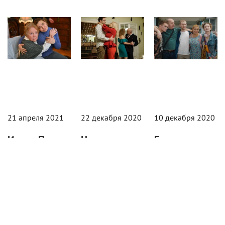
21 апреля 2021
22 декабря 2020
10 декабря 2020
Ирина Пегова
Нагиев и
Бурунов и
и Михаил
Судзиловская
Монеточка
Пореченков
снимутся в
едут на
сыграют в
комедии о
Грушинский
«Синдроме
свингерах
фестиваль в
отложенного
трейлере
В основу
счастья»
роуд-муви