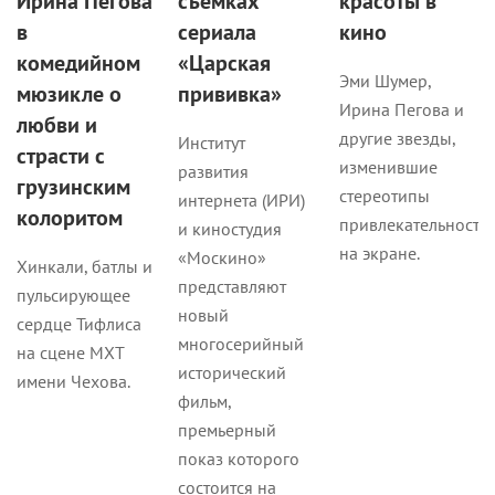
Ирина Пегова
съемках
красоты в
в
сериала
кино
комедийном
«Царская
Эми Шумер,
мюзикле о
прививка»
Ирина Пегова и
любви и
другие звезды,
Институт
страсти с
изменившие
развития
грузинским
стереотипы
интернета (ИРИ)
колоритом
привлекательности
и киностудия
на экране.
«Москино»
Хинкали, батлы и
представляют
пульсирующее
новый
сердце Тифлиса
многосерийный
на сцене МХТ
исторический
имени Чехова.
фильм,
премьерный
показ которого
состоится на