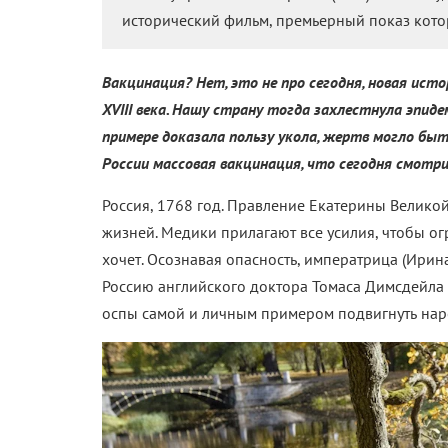
исторический фильм, премьерный показ кото
Вакцинация? Нет, это не про сегодня, новая ис
XVIII века. Нашу страну тогда захлестнула эпидем
примере доказала пользу укола, жертв могло быт
России массовая вакцинация, что сегодня смотр
Россия, 1768 год. Правление Екатерины Велико
жизней. Медики прилагают все усилия, чтобы ог
хочет. Осознавая опасность, императрица (Ирин
Россию английского доктора Томаса Димсдейла (
оспы самой и личным примером подвигнуть на