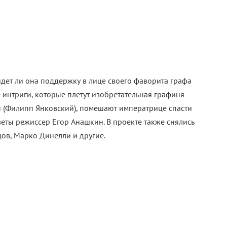
дет ли она поддержку в лице своего фаворита графа
 интриги, которые плетут изобретательная графиня
 (Филипп Янковский), помешают императрице спасти
веты режиссер Егор Анашкин. В проекте также снялись
ов, Марко Динелли и другие.