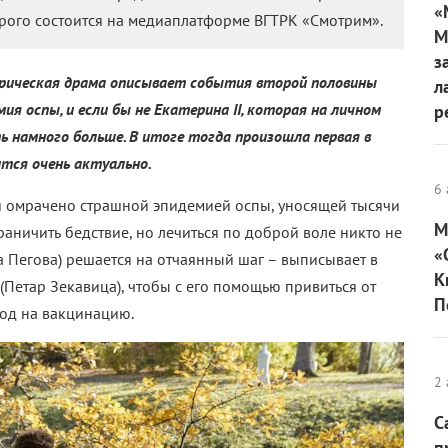
«
рого состоится на медиаплатформе ВГТРК «Смотрим».
М
з
торическая драма описывает события второй половины
л
ия оспы, и если бы не Екатерина II, которая на личном
р
ь намного больше. В итоге тогда произошла первая в
ится очень актуально.
6 
й омрачено страшной эпидемией оспы, уносящей тысячи
М
раничить бедствие, но лечиться по доброй воле никто не
«
а Пегова) решается на отчаянный шаг – выписывает в
К
Петар Зекавица), чтобы с его помощью привиться от
П
род на вакцинацию.
2 
С
п