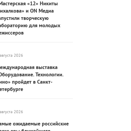
Мастерская «12» Никиты
ихалкова» и ON Медиа
апустили творческую
абораторию для молодых
ежиссеров
августа 2026
еждународная выставка
Оборудование. Технологии.
ино» пройдет в Санкт-
етербурге
августа 2026
амые ожидаемые российские
ремьеры ближайшего