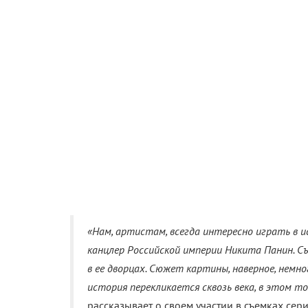
«Нам, артистам, всегда интересно играть в 
канцлер Российской империи Никита Панин. 
в ее дворцах. Сюжет картины, наверное, немно
история перекликается сквозь века, в этом то
рассказывает о своем участии в съемках сер