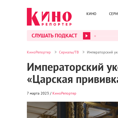
КИНО
СЕР
СЛУШАТЬ ПОДКАСТ
>
>
КиноРепортер
Сериалы/ТВ
Императорский ук
Императорский ук
«Царская привив
7 марта 2023 /
КиноРепортер