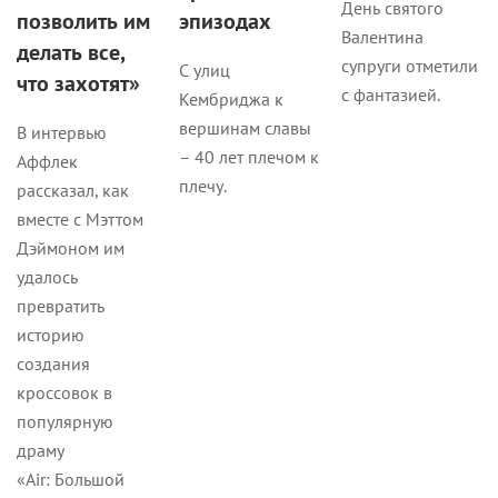
фильмах DC
Аффлек
Мы подключили
и Джастин
экспертов и
В комиксах
Тимберлейк
разобрались в
мультивселенная
причинах,
существует давно.
Если пандемия
которые толкают
Какой она может
коронавируса
успешных и
быть в фильмах?
не стихнет,
знаменитых на
награждать
скользкий путь
придется «Эмму.»
зависимости от
и «Человека-
алкоголя и
невидимку».
наркотиков.
Кино
Кино
Кино