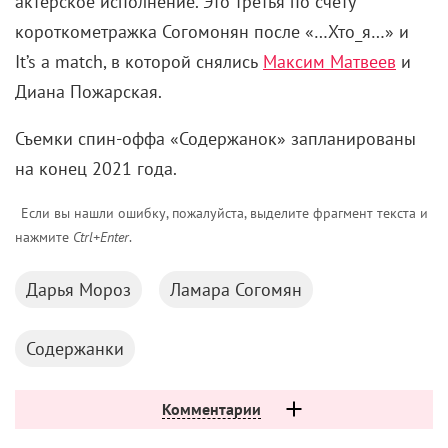
актерское исполнение. Это третья по счету
короткометражка Согомонян после «…Хто_я…» и
It’s a match, в которой снялись
Максим Матвеев
и
Диана Пожарская.
Съемки спин-оффа «Содержанок» запланированы
на конец 2021 года.
Если вы нашли ошибку, пожалуйста, выделите фрагмент текста и
нажмите
Ctrl+Enter
.
Дарья Мороз
Ламара Согомян
Содержанки
Комментарии