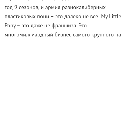
год 9 сезонов, и армия разнокалиберных
пластиковых пони – это далеко не все! My Little
Pony – это даже не франшиза. Это
многомиллиардный бизнес самого крупного на
планете производителя игрушек – компании
Hasbro, и он включает в себя целую вселенную,
начало которой было положено еще в 1981 году.
23 сентября на большие экраны выходит
полнометражный мультфильм «My Little Pony:
Новое поколение», который, как несложно
догадаться по названию, ознаменует новый виток
во франшизе, и для тех, кто не слишком хорошо с
ней знаком, мы решили собрать воедино все, что
нужно знать о маленьких пони.