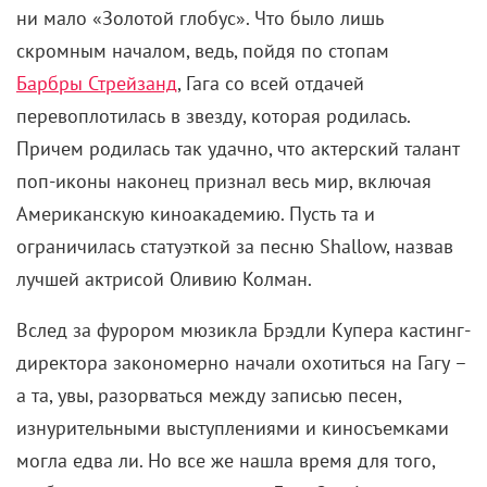
ни мало «Золотой глобус». Что было лишь
скромным началом, ведь, пойдя по стопам
Барбры Стрейзанд
, Гага со всей отдачей
перевоплотилась в звезду, которая родилась.
Причем родилась так удачно, что актерский талант
поп-иконы наконец признал весь мир, включая
Американскую киноакадемию. Пусть та и
ограничилась статуэткой за песню Shallow, назвав
лучшей актрисой Оливию Колман.
Вслед за фурором мюзикла Брэдли Купера кастинг-
директора закономерно начали охотиться на Гагу –
а та, увы, разорваться между записью песен,
изнурительными выступлениями и киносъемками
могла едва ли. Но все же нашла время для того,