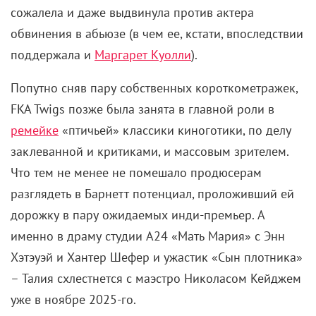
сожалела и даже выдвинула против актера
обвинения в абьюзе (в чем ее, кстати, впоследствии
поддержала и
Маргарет Куолли
).
Попутно сняв пару собственных короткометражек,
FKA Twigs позже была занята в главной роли в
ремейке
«птичьей» классики киноготики, по делу
заклеванной и критиками, и массовым зрителем.
Что тем не менее не помешало продюсерам
разглядеть в Барнетт потенциал, проложивший ей
дорожку в пару ожидаемых инди-премьер. А
именно в драму студии А24 «Мать Мария» с Энн
Хэтэуэй и Хантер Шефер и ужастик «Сын плотника»
– Талия схлестнется с маэстро Николасом Кейджем
уже в ноябре 2025-го.