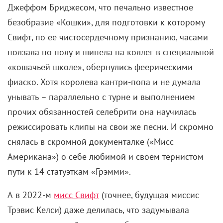
Джеффом Бриджесом, что печально известное
безобразие «Кошки», для подготовки к которому
Свифт, по ее чистосердечному признанию, часами
ползала по полу и шипела на коллег в специальной
«кошачьей школе», обернулись феерическими
фиаско. Хотя королева кантри-попа и не думала
унывать – параллельно с турне и выполнением
прочих обязанностей селебрити она научилась
режиссировать клипы на свои же песни. И скромно
снялась в скромной документалке («Мисс
Американа») о себе любимой и своем тернистом
пути к 14 статуэткам «Грэмми».
А в 2022-м
мисс Свифт
(точнее, будущая миссис
Трэвис Келси) даже делилась, что задумывала