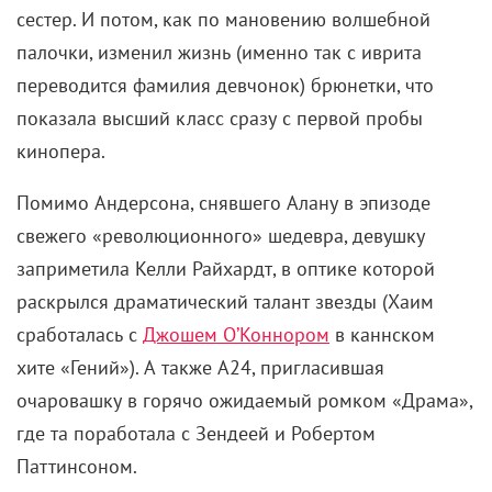
сестер. И потом, как по мановению волшебной
палочки, изменил жизнь (именно так с иврита
переводится фамилия девчонок) брюнетки, что
показала высший класс сразу с первой пробы
кинопера.
Помимо Андерсона, снявшего Алану в эпизоде
свежего «революционного» шедевра, девушку
заприметила Келли Райхардт, в оптике которой
раскрылся драматический талант звезды (Хаим
сработалась с
Джошем О’Коннором
в каннском
хите «Гений»). А также A24, пригласившая
очаровашку в горячо ожидаемый ромком «Драма»,
где та поработала с Зендеей и Робертом
Паттинсоном.