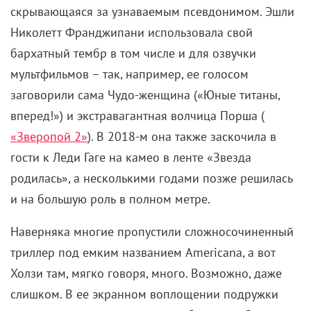
скрывающаяся за узнаваемым псевдонимом. Эшли
Николетт Франджипани использовала свой
бархатный тембр в том числе и для озвучки
мультфильмов – так, например, ее голосом
заговорили сама Чудо-женщина («Юные титаны,
вперед!») и экстравагантная волчица Порша (
«Зверопой 2»
). В 2018-м она также заскочила в
гости к Леди Гаге на камео в ленте «Звезда
родилась», а несколькими годами позже решилась
и на большую роль в полном метре.
Наверняка многие пропустили сложносочиненный
триллер под емким названием Americana, а вот
Холзи там, мягко говоря, много. Возможно, даже
слишком. В ее экранном воплощении подружки