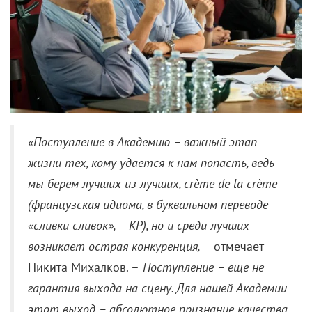
«Поступление в Академию
–
важный этап
жизни тех, кому удается к нам попасть, ведь
мы берем лучших из лучших, crème de la crème
(французская идиома, в буквальном переводе
–
«сливки сливок»,
–
КР), но и среди лучших
возникает острая конкуренция,
–
отмечает
Никита Михалков.
–
Поступление
–
еще не
гарантия выхода на сцену. Для нашей Академии
этот выход
–
абсолютное признание качества