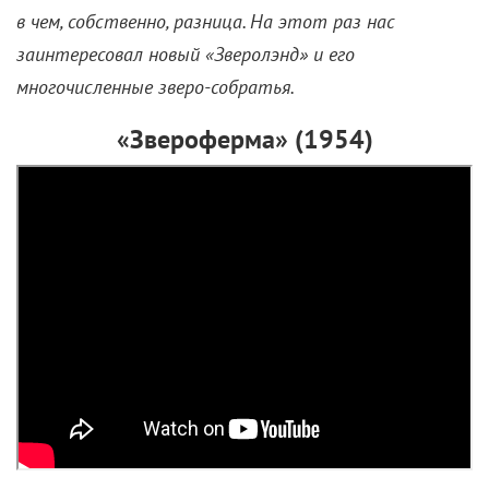
в чем, собственно, разница. На этот раз нас
заинтересовал новый «Зверолэнд» и его
многочисленные зверо-собратья.
«Звероферма» (1954)