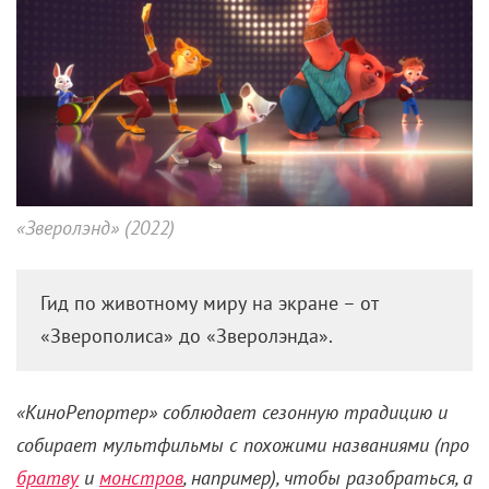
«Зверолэнд» (2022)
Гид по животному миру на экране – от
«Зверополиса» до «Зверолэнда».
«КиноРепортер» соблюдает сезонную традицию и
собирает мультфильмы с похожими названиями (про
братву
и
монстров
, например), чтобы разобраться, а